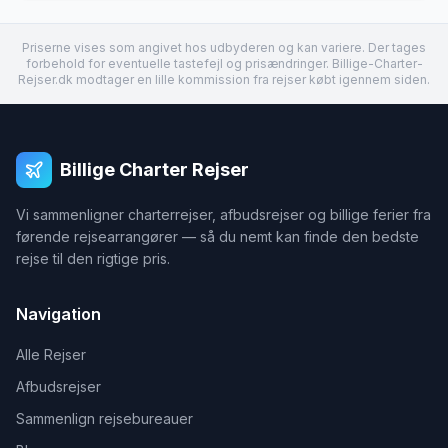
Priserne vises som angivet hos udbyderen og kan variere. Der tages
forbehold for eventuelle tastefejl og prisændringer. Billige-Charter-
Rejser.dk modtager en lille kommission fra rejser købt igennem siden.
Billige Charter Rejser
Vi sammenligner charterrejser, afbudsrejser og billige ferier fra
førende rejsearrangører — så du nemt kan finde den bedste
rejse til den rigtige pris.
Navigation
Alle Rejser
Afbudsrejser
Sammenlign rejsebureauer