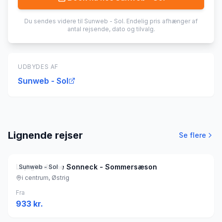
Du sendes videre til
Sunweb - Sol
. Endelig pris afhænger af
antal rejsende, dato og tilvalg.
UDBYDES AF
Sunweb - Sol
Lignende rejser
Se flere
Lejlighederne Sonneck - Sommersæson
Sunweb - Sol
i centrum, Østrig
Fra
933
kr.