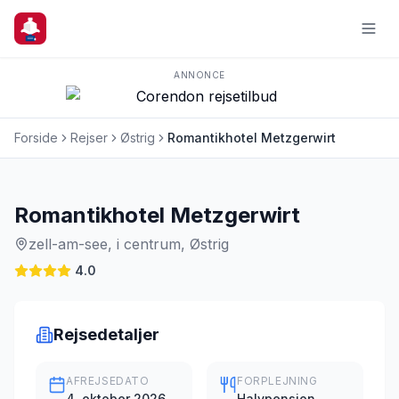
ANNONCE
Forside
Rejser
Østrig
Romantikhotel Metzgerwirt
Charterrejse
Romantikhotel Metzgerwirt
zell-am-see, i centrum, Østrig
4.0
Rejsedetaljer
AFREJSEDATO
FORPLEJNING
4. oktober 2026
Halvpension