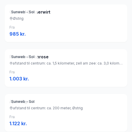
Gasthof Brixnerwirt
Sunweb - Sol
Østrig
Fra
985
kr.
Pension Alpenrose
Sunweb - Sol
afstand til centrum: ca. 1,5 kilometer, zell am zee: ca. 3,0 kilometer, Østrig
Fra
1.003
kr.
Apart Agnes
Sunweb - Sol
afstand til centrum: ca. 200 meter, Østrig
Fra
1.122
kr.