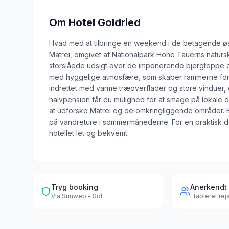
Om
Hotel Goldried
Hvad med at tilbringe en weekend i de betagende østri
Matrei, omgivet af Nationalpark Hohe Tauerns naturs
storslåede udsigt over de imponerende bjergtoppe o
med hyggelige atmosfære, som skaber rammerne for
indrettet med varme træoverflader og store vinduer,
halvpension får du mulighed for at smage på lokale 
at udforske Matrei og de omkringliggende områder. 
på vandreture i sommermånederne. For en praktisk deta
hotellet let og bekvemt.
Tryg booking
Anerkendt
Via
Sunweb - Sol
Etableret re