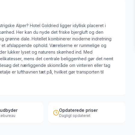
gske Alper? Hotel Goldried ligger idyllisk placeret i
kønhed. Her kan du nyde det friske bjergluft og den
g grønne dale. Hotellet kombinerer moderne indretning
 et afslappende ophold. Værelserne er rummelige og
 der lukker lyset og naturens skønhed ind. Med
delikatesser, mens det centrale beliggenhed gør det nemt
Besøg det nærliggende skiområde om vinteren eller tag
lje er lufthavnen tæt på, hvilket gør transporten til
 udbyder
Opdaterede priser
jsebureau
Dagligt opdateret