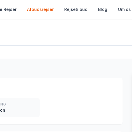
le Rejser
Afbudsrejser
Rejsetilbud
Blog
Om os
ING
ion