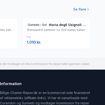
Se flere
Residence Fattoria degli Usignoli - Hotel
Sunweb - Sol
afstand til centrum: ca. 1,5 kilometer, zell am zee: ca. 3,0 kilometer, Østrig
afstand til centrum: ca. 500 meter, Italien
Fra
1.010
kr.
er.dk modtager en lille kommission fra rejser købt igennem siden.
Information
Billige-Charter-Rejser.dk er en kommerciel side finansieret
af reklamelinks (affiliate-links). Vi har et samarbejde med
Corendon og Sunweb og modtager kommission fra rejser