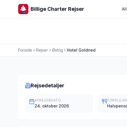
Billige Charter Rejser
Al
Forside
Rejser
Østrig
Hotel Goldried
Charterrejse
Rejsedetaljer
AFREJSEDATO
FORPLEJN
24. oktober 2026
Halvpens