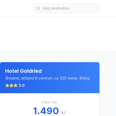
Hotel Goldried
matrei, afstand til centrum: ca. 500 meter, Østrig
3.0
PRIS FRA
1.490
kr.