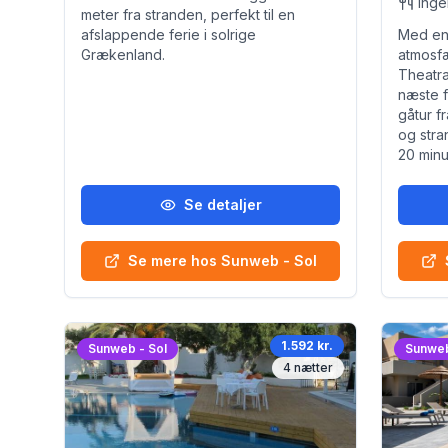
meter fra stranden, perfekt til en
afslappende ferie i solrige
Med en
Grækenland.
atmosfæ
Theatrak
næste f
gåtur f
og stra
20 minut
Se detaljer
Se mere hos Sunweb - Sol
1.592 kr.
Sunweb - Sol
Sunweb
4
nætter