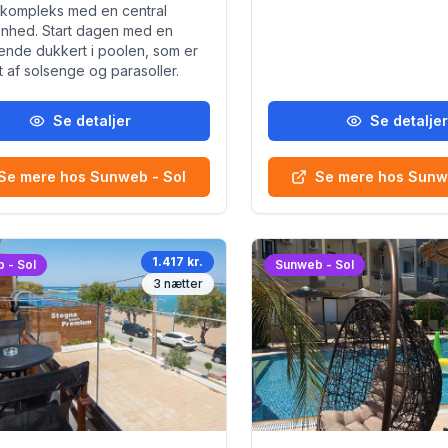
 kompleks med en central
enhed. Start dagen med en
kende dukkert i poolen, som er
 af solsenge og parasoller.
Se detaljer
Se detalje
Se mere hos Sunweb - Sol
Se mere hos Sunw
1.417 kr.
 - Sol
Sunweb - Sol
3
nætter