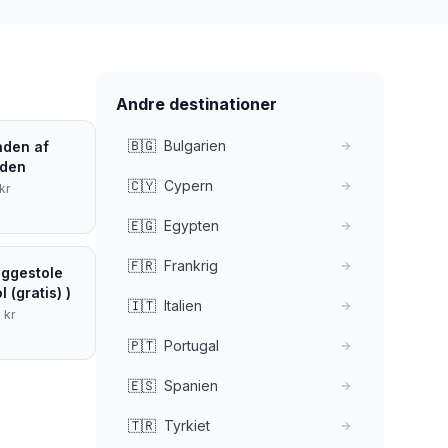
Andre destinationer
🇧🇬
Bulgarien
anden af
aden
🇨🇾
Cypern
kr
🇪🇬
Egypten
🇫🇷
Frankrig
iggestole
l (gratis) )
🇮🇹
Italien
2
kr
🇵🇹
Portugal
🇪🇸
Spanien
🇹🇷
Tyrkiet