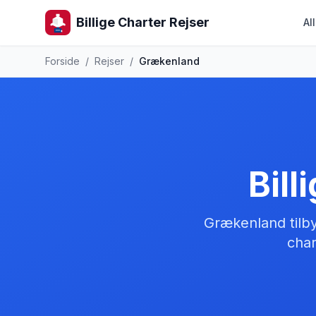
Billige Charter Rejser
Al
Forside
/
Rejser
/
Grækenland
Bill
Grækenland tilbyd
char