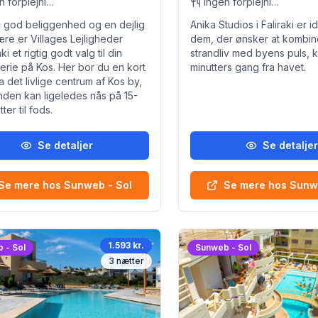
Ingen forplejning
Ingen forplejning
 god beliggenhed og en dejlig
Anika Studios i Faliraki er id
re er Villages Lejligheder
dem, der ønsker at kombin
i et rigtig godt valg til din
strandliv med byens puls, k
erie på Kos. Her bor du en kort
minutters gang fra havet.
ra det livlige centrum af Kos by,
nden kan ligeledes nås på 15-
ter til fods.
Se detaljer
Se detalje
Se mere hos Sunweb - Sol
Se mere hos Sunw
1.593 kr.
 - Sol
Sunweb - Sol
3
nætter