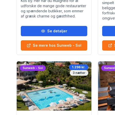
Kos by. Her har du mulighed for at
simpelt
udforske de mange gode restauranter
beligg
og spændende butikker, som emmer
forfris
af græsk charme og gæstfrihed.
omgivet
Se detaljer
Se mere hos Sunweb - Sol
1.296 kr.
Sunweb - Sol
Sunweb
3
nætter