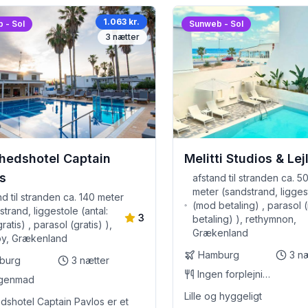
1.063 kr.
 - Sol
Sunweb - Sol
3
nætter
ghedshotel Captain
Melitti Studios & Le
s
afstand til stranden ca. 5
meter (sandstrand, ligges
nd til stranden ca. 140 meter
(mod betaling) , parasol
strand, liggestole (antal:
3
betaling) ), rethymnon,
ratis) , parasol (gratis) ),
Grækenland
by, Grækenland
Hamburg
3
næ
burg
3
nætter
Ingen forplejning
genmad
Lille og hyggeligt
edshotel Captain Pavlos er et