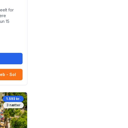
eelt for
ere
un 15
r
eb - Sol
1.593 kr.
3
nætter