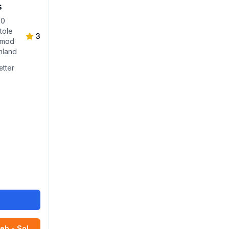
s
50
tole
3
 (mod
enland
tter
r
eb - Sol