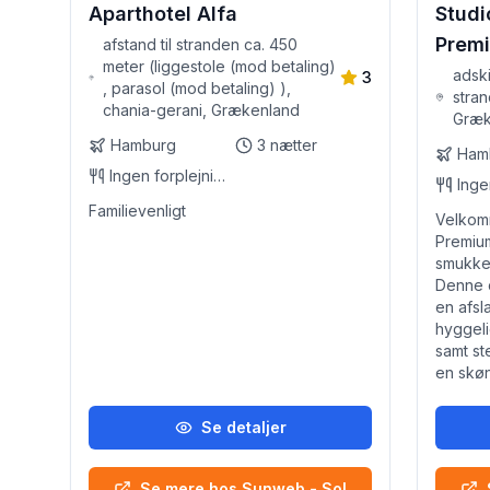
Aparthotel Alfa
Studi
Prem
afstand til stranden ca. 450
meter (liggestole (mod betaling)
adski
3
, parasol (mod betaling) ),
stra
chania-gerani, Grækenland
Græk
Hamburg
3
nætter
Ham
Ingen forplejning
Familievenligt
Velkomm
Premiu
smukke 
Denne 
en afs
hyggeli
samt st
en skøn
Se detaljer
Se mere hos Sunweb - Sol