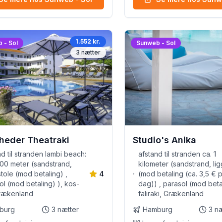
1.552 kr.
 - Sol
Sunweb - Sol
3
nætter
gheder Theatraki
Studio's Anika
nd til stranden lambi beach:
afstand til stranden ca. 1
000 meter (sandstrand,
kilometer (sandstrand, li
stole (mod betaling) ,
4
(mod betaling (ca. 3,5 € p
ol (mod betaling) ), kos-
dag)) , parasol (mod beta
rækenland
faliraki, Grækenland
burg
3
nætter
Hamburg
3
næ