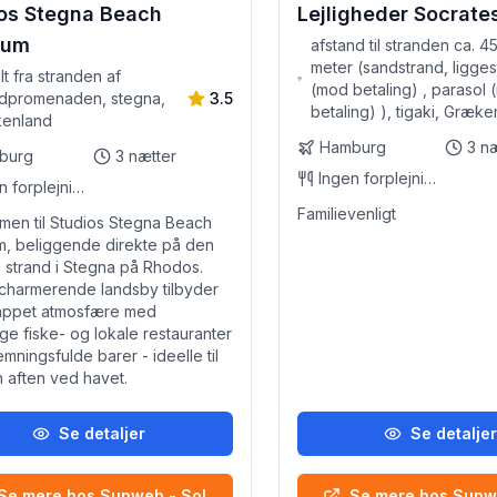
os Stegna Beach
Lejligheder Socrate
ium
afstand til stranden ca. 4
meter (sandstrand, ligges
lt fra stranden af
(mod betaling) , parasol
ndpromenaden, stegna,
3.5
betaling) ), tigaki, Græk
enland
Hamburg
3
næ
burg
3
nætter
Ingen forplejning
Ingen forplejning
Familievenligt
en til Studios Stegna Beach
m, beliggende direkte på den
strand i Stegna på Rhodos.
charmerende landsby tilbyder
lappet atmosfære med
ge fiske- og lokale restauranter
emningsfulde barer - ideelle til
 aften ved havet.
Se detaljer
Se detalje
Se mere hos Sunweb - Sol
Se mere hos Sunw