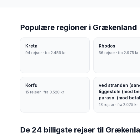
Populære regioner i
Grækenland
Kreta
Rhodos
94
rejser · fra
2.489
kr
56
rejser · fra
2.975
kr
Korfu
ved stranden (san
liggestole (mod bet
15
rejser · fra
3.528
kr
parasol (mod betal
13
rejser · fra
2.075
kr
De 24 billigste rejser til Grækenl