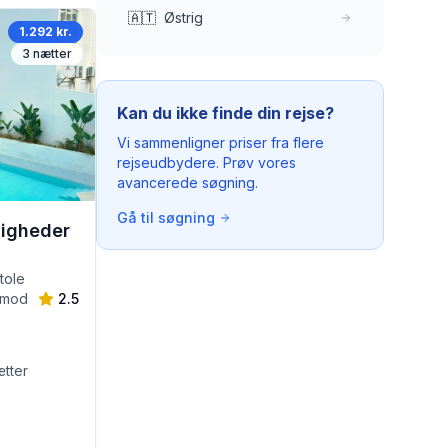
🇦🇹
Østrig
1.292 kr.
3
nætter
Kan du ikke finde din rejse?
Vi sammenligner priser fra flere
rejseudbydere. Prøv vores
avancerede søgning.
Gå til søgning
jligheder
0
tole
 (mod
2.5
tter