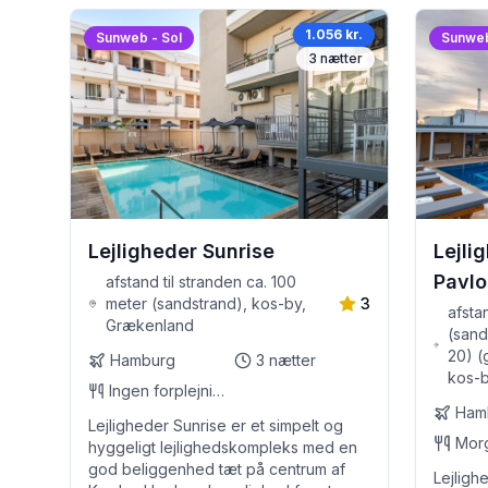
1.056 kr.
Sunweb - Sol
Sunweb
3
nætter
Lejligheder Sunrise
Lejli
Pavlo
afstand til stranden ca. 100
meter (sandstrand), kos-by,
3
afsta
Grækenland
(sand
20) (g
Hamburg
3
nætter
kos-
Ingen forplejning
Ham
Lejligheder Sunrise er et simpelt og
Mor
hyggeligt lejlighedskompleks med en
god beliggenhed tæt på centrum af
Lejligh