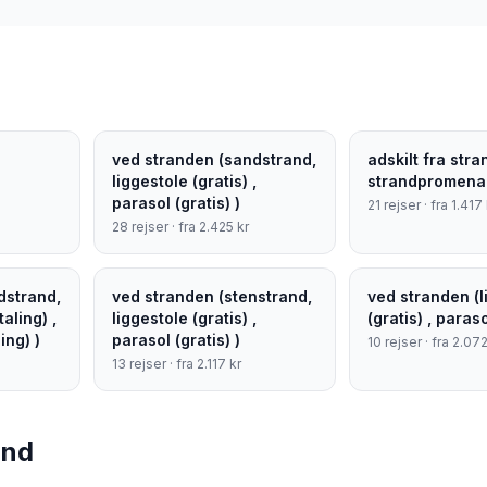
ved stranden (sandstrand,
adskilt fra str
liggestole (gratis) ,
strandpromen
parasol (gratis) )
21
rejser · fra
1.417
28
rejser · fra
2.425
kr
dstrand,
ved stranden (stenstrand,
ved stranden (l
aling) ,
liggestole (gratis) ,
(gratis) , paraso
ing) )
parasol (gratis) )
10
rejser · fra
2.07
13
rejser · fra
2.117
kr
and