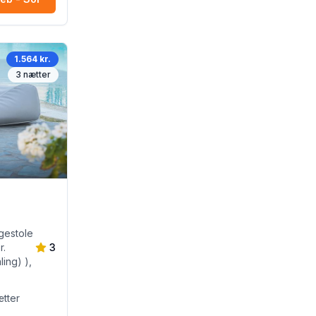
1.564 kr.
3
nætter
ggestole
r.
3
ling) ),
tter