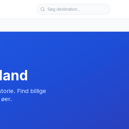
land
orie. Find billige
 øer.