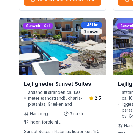
1.451 kr.
Sunweb - Sol
Sunweb
3
nætter
Lejligheder Sunset Suites
Lejli
afstand til stranden ca. 150
afsta
meter (sandstrand), chania-
2.5
ca. 1
platanias, Grækenland
ligge
paras
Hamburg
3
nætter
by, G
Ingen forplejning
Ham
Sunset Suites i Platanias ligger kun 150