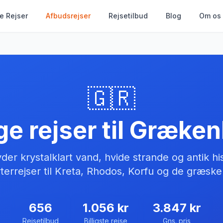
le Rejser
Afbudsrejser
Rejsetilbud
Blog
Om os
🇬🇷
ige rejser til
Græken
er krystalklart vand, hvide strande og antik hist
terrejser til Kreta, Rhodos, Korfu og de græske
656
1.056
kr
3.847
kr
Rejsetilbud
Billigste rejse
Gns. pris