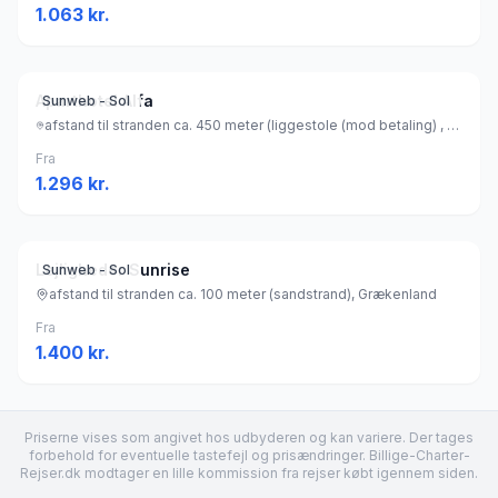
1.063
kr.
Aparthotel Alfa
Sunweb - Sol
afstand til stranden ca. 450 meter (liggestole (mod betaling) , parasol (mod betaling) ), Grækenland
Fra
1.296
kr.
Lejligheder Sunrise
Sunweb - Sol
afstand til stranden ca. 100 meter (sandstrand), Grækenland
Fra
1.400
kr.
Priserne vises som angivet hos udbyderen og kan variere. Der tages
forbehold for eventuelle tastefejl og prisændringer. Billige-Charter-
Rejser.dk modtager en lille kommission fra rejser købt igennem siden.