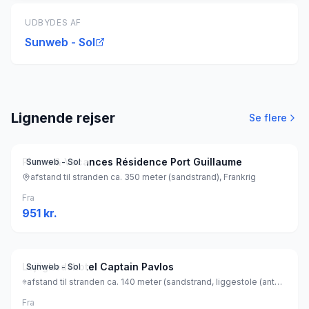
UDBYDES AF
Sunweb - Sol
Lignende rejser
Se flere
Pierre & Vacances Résidence Port Guillaume
Sunweb - Sol
afstand til stranden ca. 350 meter (sandstrand), Frankrig
Fra
951
kr.
Lejlighedshotel Captain Pavlos
Sunweb - Sol
afstand til stranden ca. 140 meter (sandstrand, liggestole (antal: 20) (gratis) , parasol (gratis) ), Grækenland
Fra