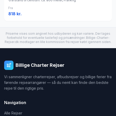
afstand til centrum: ca. 800 meter, Frankrig
Fra
818
kr.
Priserne vises som angivet hos udbyderen og kan variere. Der tages
forbehold for eventuelle tastefejl og prisændringer. Billige-Charter-
Rejser.dk modtager en lille kommission fra rejser købt igennem siden.
Billige Charter Rejser
Vi sammenligner charterrejser, afbudsrejser og billige ferier fra
førende rejsearrangører — så du nemt kan finde den bedste
rejse til den rigtige pris.
Navigation
Alle Rejser