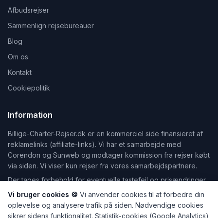
Afbudsrejser
Sammenlign rejsebureauer
Blog
Om os
Kontakt
Cookiepolitik
Information
Billige-Charter-Rejser.dk er en kommerciel side finansieret af
reklamelinks (affiliate-links). Vi har et samarbejde med
Corendon og Sunweb og modtager kommission fra rejser købt
via siden. Vi viser kun rejser fra vores samarbejdspartnere.
Der tages forbehold for eventuelle tastefejl og prisændringer.
Vi bruger cookies 🍪
Vi anvender cookies til at forbedre din
oplevelse og analysere trafik på siden. Nødvendige cookies
sikrer sidens funktionalitet. Statistik-cookies (Google Analytics)