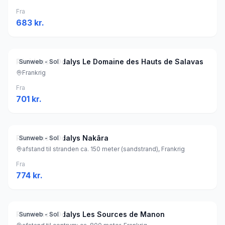
Fra
683
kr.
Résidence Odalys Le Domaine des Hauts de Salavas
Sunweb - Sol
Frankrig
Fra
701
kr.
Résidence Odalys Nakâra
Sunweb - Sol
afstand til stranden ca. 150 meter (sandstrand), Frankrig
Fra
774
kr.
Résidence Odalys Les Sources de Manon
Sunweb - Sol