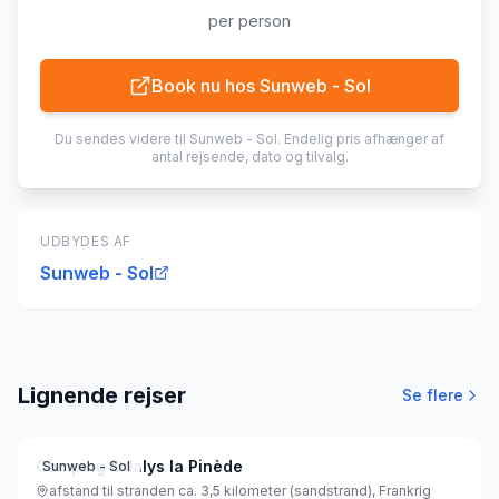
per person
Book nu hos
Sunweb - Sol
Du sendes videre til
Sunweb - Sol
. Endelig pris afhænger af
antal rejsende, dato og tilvalg.
UDBYDES AF
Sunweb - Sol
Lignende rejser
Se flere
Camping Odalys la Pinède
Sunweb - Sol
afstand til stranden ca. 3,5 kilometer (sandstrand), Frankrig