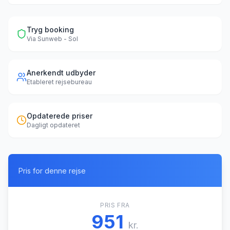
Tryg booking
Via
Sunweb - Sol
Anerkendt udbyder
Etableret rejsebureau
Opdaterede priser
Dagligt opdateret
Pris for denne rejse
PRIS FRA
951
kr.