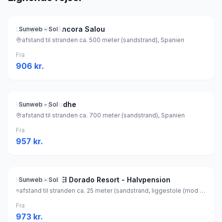
Lejligheder Ancora Salou
Sunweb - Sol
afstand til stranden ca. 500 meter (sandstrand), Spanien
Fra
906
kr.
Hotel htop Jadhe
Sunweb - Sol
afstand til stranden ca. 700 meter (sandstrand), Spanien
Fra
957
kr.
Hotel Estival El Dorado Resort - Halvpension
Sunweb - Sol
afstand til stranden ca. 25 meter (sandstrand, liggestole (mod betaling) , parasol (mod betaling) ), Spanien
Fra
973
kr.