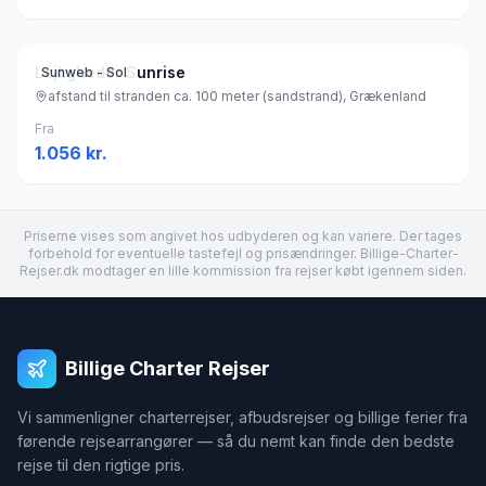
Lejligheder Sunrise
Sunweb - Sol
afstand til stranden ca. 100 meter (sandstrand), Grækenland
Fra
1.056
kr.
Priserne vises som angivet hos udbyderen og kan variere. Der tages
forbehold for eventuelle tastefejl og prisændringer. Billige-Charter-
Rejser.dk modtager en lille kommission fra rejser købt igennem siden.
Billige Charter Rejser
Vi sammenligner charterrejser, afbudsrejser og billige ferier fra
førende rejsearrangører — så du nemt kan finde den bedste
rejse til den rigtige pris.