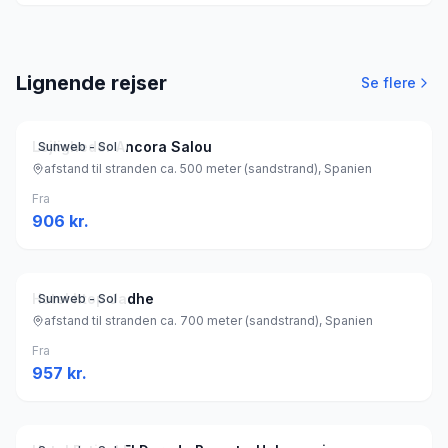
Lignende rejser
Se flere
Lejligheder Ancora Salou
Sunweb - Sol
afstand til stranden ca. 500 meter (sandstrand), Spanien
Fra
906
kr.
Hotel htop Jadhe
Sunweb - Sol
afstand til stranden ca. 700 meter (sandstrand), Spanien
Fra
957
kr.