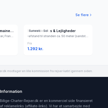
Se flere
Résidence P&V Premium Domaine du Golfe du Lion
Melitti Studios & Lejligheder
Sunweb - Sol
afstand til stranden ca. 900 meter, Frankrig
afstand til stranden ca. 50 meter (sandstrand, liggestole (mod betaling) , parasol (mod betaling) ), Grækenland
Fra
1.292
kr.
er.dk modtager en lille kommission fra rejser købt igennem siden.
Information
Billige-Charter-Rejser.dk er en kommerciel side finansieret
af reklamelinks (affiliate-links). Vi har et samarbejde med