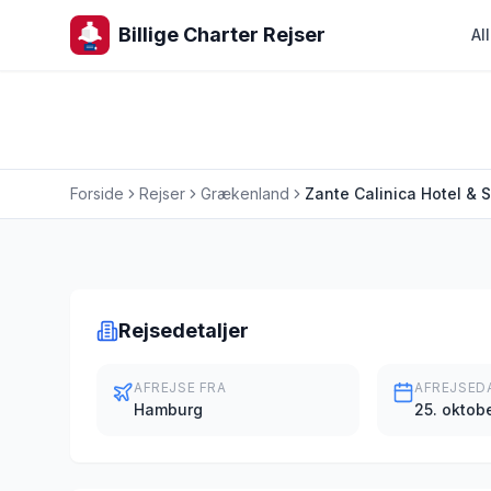
Billige Charter Rejser
Al
Forside
Rejser
Grækenland
Zante Calinica Hotel & S
Charterrejse
Rejsedetaljer
AFREJSE FRA
AFREJSED
Hamburg
25. oktob