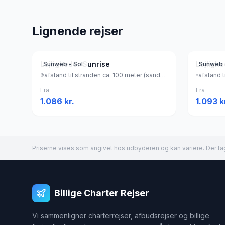
Lignende rejser
Lejligheder Sunrise
Lejligh
Sunweb - Sol
Sunweb 
afstand til stranden ca. 100 meter (sandstrand), Grækenland
Fra
Fra
1.086
kr.
1.093
k
Priserne vises som angivet hos udbyderen og kan variere. Der tag
Billige Charter Rejser
Vi sammenligner charterrejser, afbudsrejser og billige