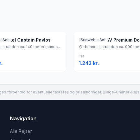
edshotel Captain Pavlos
- Sol
Sunweb - Sol
afstand til stranden ca. 140 meter (sandstrand, liggestole (antal: 20) (gratis) , parasol (gratis) ), Grækenland
Fra
r.
1.242
kr.
es forbehold for eventuelle tastefejl og prisændringer. Billige-Charter-Rejs
Navigation
Alle Rejser