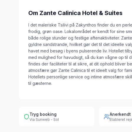
Om
Zante Calinica Hotel & Suites
I det maleriske Tsilivi på Zakynthos finder du en perle
frodig, grøn oase. Lokalområdet er kendt for sine s
både rolige stunder og festlige aftenaktiviteter. Zante
gyldne sandstrande, hvilket gør det til det ideelle 
havet med besøg i byens pulserende liv. Hotellet til
med mulighed for havudsigt, så du kan vågne op til 
findes der faciliteter til at sikre, at dit ophold bli
atmosfære gør Zante Calinica til et ideelt valg for famil
Hotellets personlige service og intime atmosfære ski
til gæsterne.
Tryg booking
Anerkendt
Via
Sunweb - Sol
Etableret re