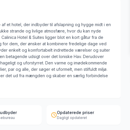
 af et hotel, der indbyder til afslapning og hygge midt i en
mukke strande og livlige atmosfære, hvor du kan nyde
 Calinica Hotel & Suites ligger blot en kort gåtur fra de
valg for dem, der ønsker at kombinere fredelige dage ved
byder enkelt og komfortabelt indrettede værelser og suiter
den betagende udsigt over det Ioniske Hav. Derudover
ver behageligt og uforstyrret. Den varme og imødekommende
ier, par og alle, der søger et uformelt, men stilfuldt miljø.
ller det ud fra mængden og skaber en særlig forbindelse
 udbyder
Opdaterede priser
jsebureau
Dagligt opdateret