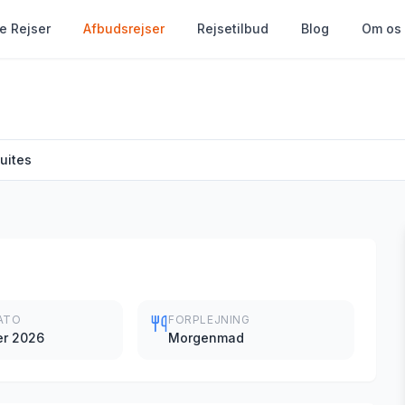
le Rejser
Afbudsrejser
Rejsetilbud
Blog
Om os
uites
ATO
FORPLEJNING
er 2026
Morgenmad