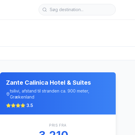
Zante Calinica Hotel & Suites
tsilivi, afstand til stranden ca. 900 meter,
Grækenland
3.5
PRIS FRA