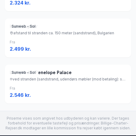
2.324
kr.
Hotel Jupiter
Sunweb - Sol
afstand til stranden ca. 150 meter (sandstrand), Bulgarien
Fra
2.499
kr.
Lejligheder Penelope Palace
Sunweb - Sol
ved stranden (sandstrand, udendørs møbler (mod betaling): stole, parasol), Bulgarien
Fra
2.546
kr.
Priserne vises som angivet hos udbyderen og kan variere. Der tages
forbehold for eventuelle tastefejl og prisændringer. Billige-Charter-
Rejser.dk modtager en lille kommission fra rejser købt igennem siden.