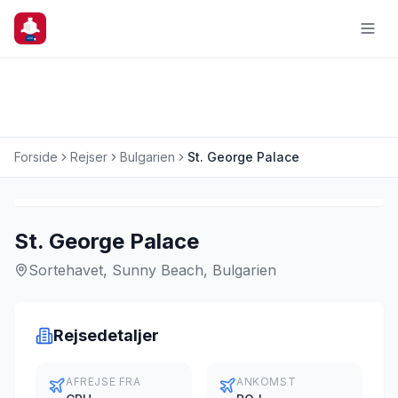
Forside
Rejser
Bulgarien
St. George Palace
Charterrejse
Last Minute
St. George Palace
Sortehavet, Sunny Beach, Bulgarien
Rejsedetaljer
AFREJSE FRA
ANKOMST