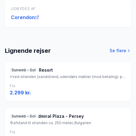
UDBYDES AF
Corendon
Lignende rejser
Se flere
Obzor Beach Resort
Sunweb - Sol
ved stranden (sandstrand, udendørs møbler (mod betaling): parasol, liggestole), Bulgarien
Fra
2.299
kr.
Lejligheder Admiral Plaza - Persey
Sunweb - Sol
afstand til stranden ca. 250 meter, Bulgarien
Fra