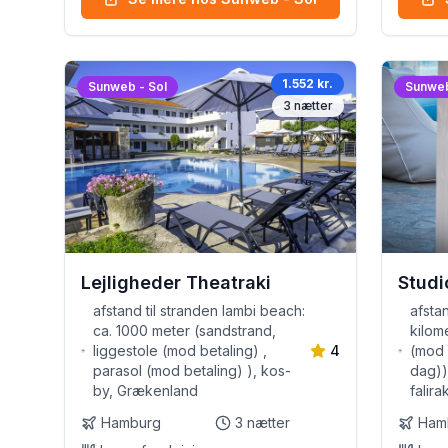
1.552 kr.
Sunweb - Sol
Sunweb
3
nætter
Lejligheder Theatraki
Studi
afstand til stranden lambi beach:
afstan
ca. 1000 meter (sandstrand,
kilom
liggestole (mod betaling) ,
4
(mod 
parasol (mod betaling) ), kos-
dag))
by, Grækenland
falir
Hamburg
3
nætter
Ham