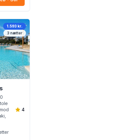
1.593 kr.
3
nætter
s
50
tole
 (mod
4
ki,
tter