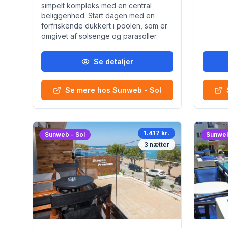
simpelt kompleks med en central
beliggenhed. Start dagen med en
forfriskende dukkert i poolen, som er
omgivet af solsenge og parasoller.
Se detaljer
Se mere hos Sunweb - Sol
1.417 kr.
Sunweb - Sol
Sunweb
3
nætter