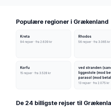
Populære regioner i
Grækenland
Kreta
Rhodos
94
rejser · fra
2.639
kr
56
rejser · fra
3.065
kr
Korfu
ved stranden (san
liggestole (mod bet
15
rejser · fra
3.528
kr
parasol (mod betal
13
rejser · fra
2.075
kr
De 24 billigste rejser til Grækenl