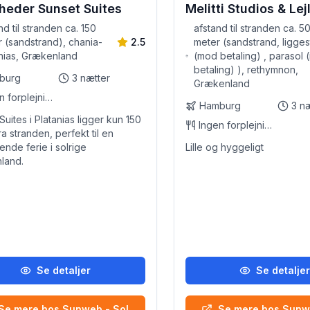
gheder Sunset Suites
Melitti Studios & Le
nd til stranden ca. 150
afstand til stranden ca. 5
 (sandstrand), chania-
2.5
meter (sandstrand, ligges
nias, Grækenland
(mod betaling) , parasol
betaling) ), rethymnon,
burg
3
nætter
Grækenland
Ingen forplejning
Hamburg
3
næ
Suites i Platanias ligger kun 150
Ingen forplejning
ra stranden, perfekt til en
ende ferie i solrige
Lille og hyggeligt
land.
Se detaljer
Se detalje
Se mere hos Sunweb - Sol
Se mere hos Sunw