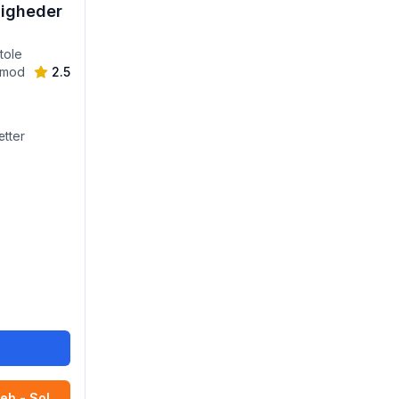
jligheder
0
tole
 (mod
2.5
tter
r
eb - Sol