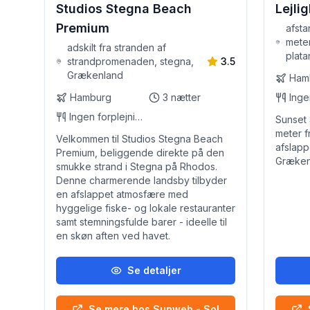
Studios Stegna Beach
Lejli
Premium
afsta
meter
adskilt fra stranden af
plata
strandpromenaden, stegna,
3.5
Grækenland
Ham
Hamburg
3
nætter
Ingen forplejning
Sunset 
meter f
Velkommen til Studios Stegna Beach
afslapp
Premium, beliggende direkte på den
Græken
smukke strand i Stegna på Rhodos.
Denne charmerende landsby tilbyder
en afslappet atmosfære med
hyggelige fiske- og lokale restauranter
samt stemningsfulde barer - ideelle til
en skøn aften ved havet.
Se detaljer
Se mere hos Sunweb - Sol