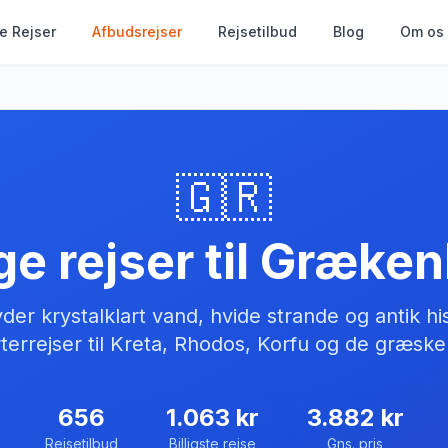
le Rejser
Afbudsrejser
Rejsetilbud
Blog
Om os
🇬🇷
ige rejser til
Græken
er krystalklart vand, hvide strande og antik hist
terrejser til Kreta, Rhodos, Korfu og de græske
656
1.063
kr
3.882
kr
Rejsetilbud
Billigste rejse
Gns. pris