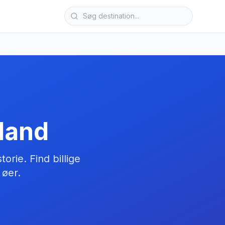
land
orie. Find billige
 øer.