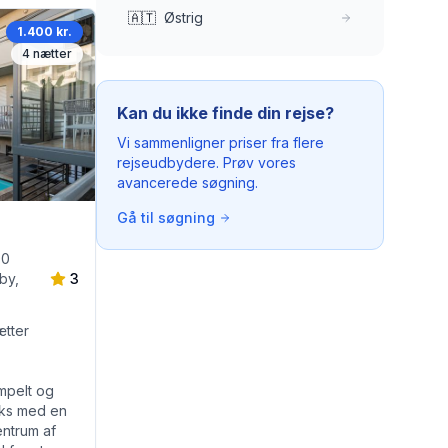
🇦🇹
Østrig
1.400 kr.
4
nætter
Kan du ikke finde din rejse?
Vi sammenligner priser fra flere
rejseudbydere. Prøv vores
avancerede søgning.
Gå til søgning
00
by,
3
ætter
impelt og
eks med en
ntrum af