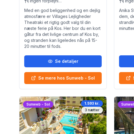
Ingen forplejning
Med en god beliggenhed og en dejlig
Anika St
atmosfære er Villages Lejligheder
dem, d
Theatraki et rigtig godt valg til din
strandl
næste ferie på Kos. Her bor du en kort
minutte
gåtur fra det livlige centrum af Kos by,
og stranden kan ligeledes nås på 15-
20 minutter til fods.
Se detaljer
Se mere hos Sunweb - Sol
1.593 kr.
Sunweb - Sol
Sunweb
3
nætter