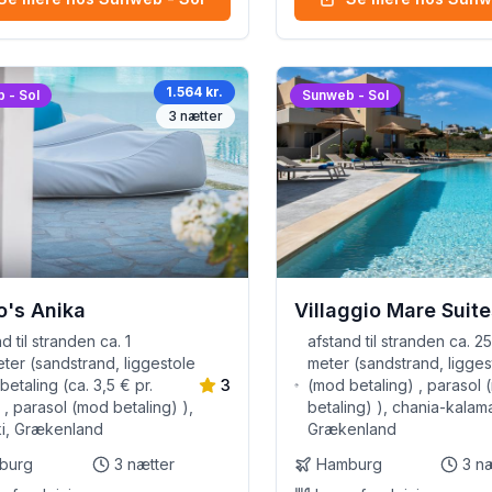
1.564 kr.
 - Sol
Sunweb - Sol
3
nætter
o's Anika
Villaggio Mare Suite
d til stranden ca. 1
afstand til stranden ca. 2
eter (sandstrand, liggestole
meter (sandstrand, ligges
betaling (ca. 3,5 € pr.
3
(mod betaling) , parasol
 , parasol (mod betaling) ),
betaling) ), chania-kalama
aki, Grækenland
Grækenland
burg
3
nætter
Hamburg
3
næ