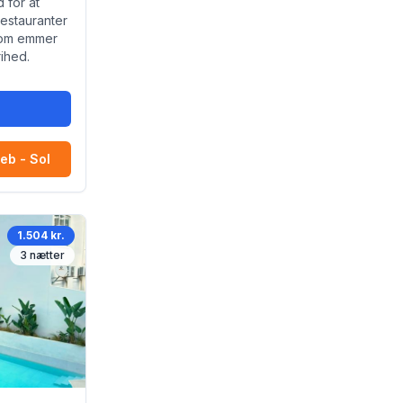
 for at
estauranter
som emmer
ihed.
r
eb - Sol
1.504 kr.
3
nætter