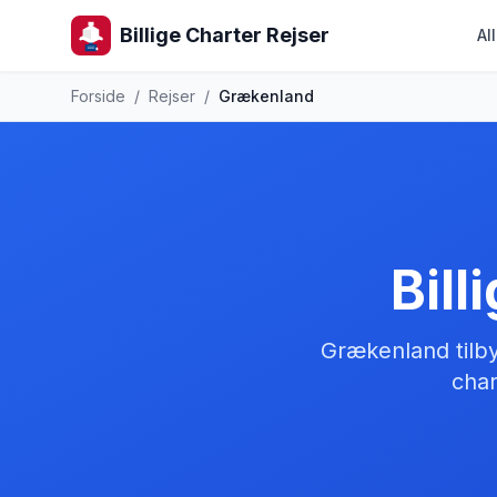
Billige Charter Rejser
Al
Forside
/
Rejser
/
Grækenland
Bill
Grækenland tilbyd
char