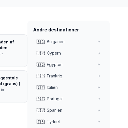
Andre destinationer
🇧🇬
Bulgarien
anden af
aden
🇨🇾
Cypern
kr
🇪🇬
Egypten
🇫🇷
Frankrig
iggestole
l (gratis) )
🇮🇹
Italien
2
kr
🇵🇹
Portugal
🇪🇸
Spanien
🇹🇷
Tyrkiet