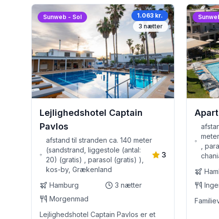
1.063 kr.
Sunweb - Sol
Sunweb
3
nætter
Lejlighedshotel Captain
Apart
Pavlos
afsta
meter
afstand til stranden ca. 140 meter
, par
(sandstrand, liggestole (antal:
3
chani
20) (gratis) , parasol (gratis) ),
kos-by, Grækenland
Ham
Hamburg
3
nætter
Morgenmad
Familie
Lejlighedshotel Captain Pavlos er et