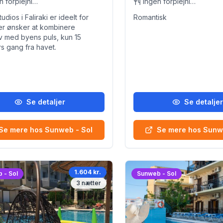
Ingen forplejning
Ingen forplejning
udios i Faliraki er ideelt for
Romantisk
er ønsker at kombinere
iv med byens puls, kun 15
rs gang fra havet.
Se detaljer
Se detalje
Se mere hos Sunweb - Sol
Se mere hos Sunw
1.604 kr.
 - Sol
Sunweb - Sol
3
nætter