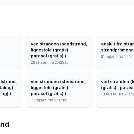
ved stranden (sandstrand,
adskilt fra str
liggestole (gratis) ,
strandpromen
parasol (gratis) )
21
rejser · fra
1.417
28
rejser · fra
2.425
kr
dstrand,
ved stranden (stenstrand,
ved stranden (l
aling) ,
liggestole (gratis) ,
(gratis) , paraso
ing) )
parasol (gratis) )
10
rejser · fra
2.07
13
rejser · fra
2.117
kr
and