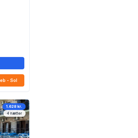
r
eb - Sol
1.628 kr.
4
nætter