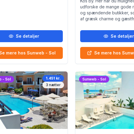
Kos by. Her har du mulighed
udforske de mange gode r
og spændende butikker, 
af græsk charme og gæstfr
Se detaljer
Se detalje
Se mere hos Sunweb - Sol
Se mere hos Sunw
1.451 kr.
 - Sol
Sunweb - Sol
3
nætter