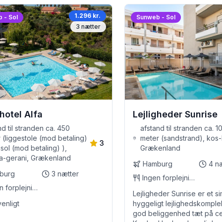
1.296 kr.
 - Sol
Sunweb - Sol
3
nætter
hotel Alfa
Lejligheder Sunrise
nd til stranden ca. 450
afstand til stranden ca. 1
 (liggestole (mod betaling)
meter (sandstrand), kos-
3
asol (mod betaling) ),
Grækenland
a-gerani, Grækenland
Hamburg
4
n
burg
3
nætter
Ingen forplejning
Ingen forplejning
Lejligheder Sunrise er et s
venligt
hyggeligt lejlighedskompl
god beliggenhed tæt på ce