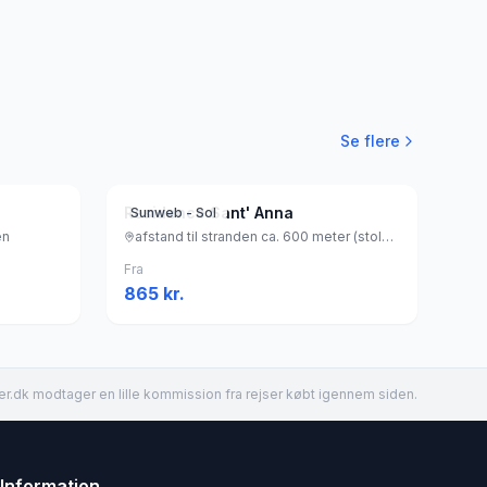
Se flere
Residence Sant' Anna
Sunweb - Sol
en
afstand til stranden ca. 600 meter (stole), Italien
Fra
865
kr.
er.dk modtager en lille kommission fra rejser købt igennem siden.
Information