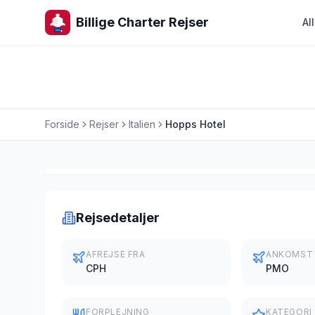
Billige Charter Rejser
Al
Forside
Rejser
Italien
Hopps Hotel
Charterrejse
Rejsedetaljer
AFREJSE FRA
ANKOMST
CPH
PMO
FORPLEJNING
KATEGORI