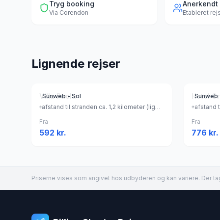
Tryg booking
Anerkendt
Via
Corendon
Etableret re
Lignende rejser
Villa Paola
Hotel Cr
Sunweb - Sol
Sunweb 
afstand til stranden ca. 1,2 kilometer (liggestole (mod betaling) , parasol (mod betaling) ), Italien
Fra
Fra
592
kr.
776
kr.
Priserne vises som angivet hos udbyderen og kan variere. Der tag