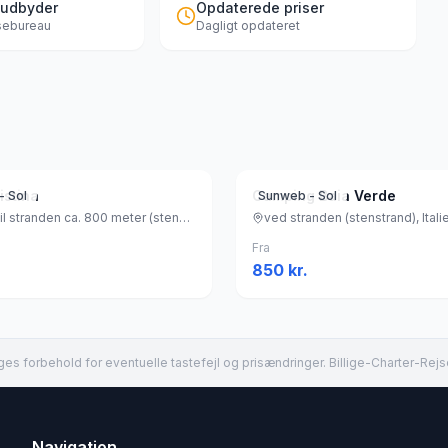
 udbyder
Opdaterede priser
jsebureau
Dagligt opdateret
istina
Camping Baia Verde
- Sol
Sunweb - Sol
afstand til stranden ca. 800 meter (stenstrand, liggestole (gratis) , parasol (gratis) ), Italien
ved stranden (stenstrand), Itali
Fra
850
kr.
es forbehold for eventuelle tastefejl og prisændringer. Billige-Charter-Rejs
Navigation