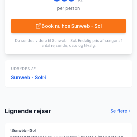
per person
Book nu hos
Sunweb - Sol
Du sendes videre til
Sunweb - Sol
. Endelig pris afhænger af
antal rejsende, dato og tilvalg.
UDBYDES AF
Sunweb - Sol
Lignende rejser
Se flere
Villa Paola
Sunweb - Sol