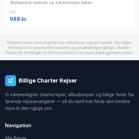
afstand til centrum: ca. 4,8 kilometer, Italien
Fra
988
kr.
Priserne vises som angivet hos udbyderen og kan variere. Der tages
forbehold for eventuelle tastefejl og prisændringer. Billige-Charter-
Rejser.dk modtager en lille kommission fra rejser købt igennem siden.
Billige Charter Rejser
Vi sammenligner charterrejser, afbudsrejser og billige ferier fra
førende rejsearrangører — så du nemt kan finde den bedste
rejse til den rigtige pris.
Navigation
Alle Rejser