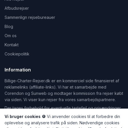
Afbudsrejser
Sammenlign rejsebureauer
Blog
Om os
Kontakt
Cookiepolitik
Information
Billige-Charter-Rejser.dk er en kommerciel side finansieret af
reklamelinks (affiliate-links). Vi har et samarbejde med
Corendon og Sunweb og modtager kommission fra rejser købt
via siden. Vi viser kun rejser fra vores samarbejdspartnere.
Der tages forbehold for eventuelle tastefejl og prisændringer.
Vi bruger cookies 🍪
Vi anvender cookies til at forbedre din
oplevelse og analysere trafik på siden. Nødvendige cookies