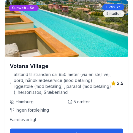
1.752 kr.
Sunweb - Sol
5
nætter
Votana Village
afstand til stranden ca. 950 meter (via en stejl vej,
bord, håndklædeservice (mod betaling) ,
3.5
liggestole (mod betaling) , parasol (mod betaling)
), hersonissos, Grækenland
Hamburg
5
nætter
Ingen forplejning
Familievenligt