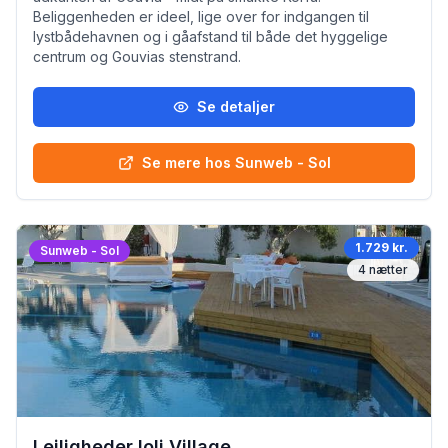
Beliggenheden er ideel, lige over for indgangen til
lystbådehavnen og i gåafstand til både det hyggelige
centrum og Gouvias stenstrand.
Se detaljer
Se mere hos Sunweb - Sol
1.729 kr.
Sunweb - Sol
4
nætter
Lejligheder Ioli Village