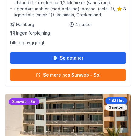
afstand til stranden ca. 1,2 kilometer (sandstrand,
udendørs møbler (mod betaling): parasol (antal: 1),
3
liggestole (antal: 2)), kalamaki, Grækenland
Hamburg
4
nætter
Ingen forplejning
Lille og hyggeligt
Se detaljer
Se mere hos Sunweb - Sol
1.631 kr.
Sunweb - Sol
3
nætter