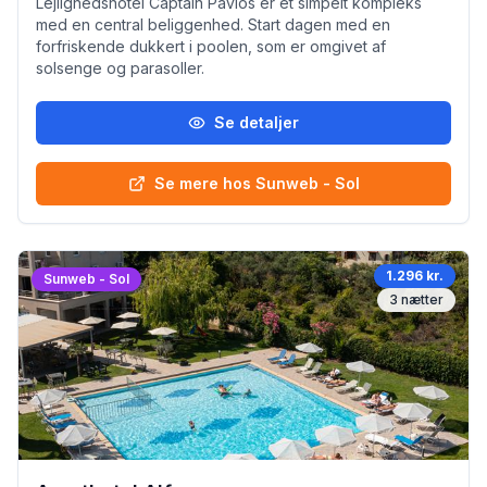
Lejlighedshotel Captain Pavlos er et simpelt kompleks
med en central beliggenhed. Start dagen med en
forfriskende dukkert i poolen, som er omgivet af
solsenge og parasoller.
Se detaljer
Se mere hos Sunweb - Sol
1.296 kr.
Sunweb - Sol
3
nætter