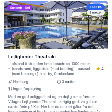
1.552 kr.
Sunweb - Sol
3
nætter
Lejligheder Theatraki
afstand til stranden lambi beach: ca. 1000 meter
(sandstrand, liggestole (mod betaling) , parasol
4
(mod betaling) ), kos-by, Grækenland
Hamburg
3
nætter
Ingen forplejning
Med en god beliggenhed og en dejlig atmosfære er
Villages Lejligheder Theatraki et rigtig godt valg til din
næste ferie på Kos. Her bor du en kort gåtur fra det
livlige centrum af Kos by, og stranden kan ligeledes nås