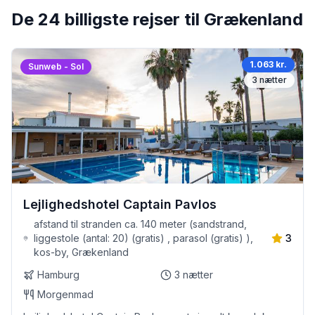
De 24 billigste rejser til Grækenland
1.063 kr.
Sunweb - Sol
3
nætter
Lejlighedshotel Captain Pavlos
afstand til stranden ca. 140 meter (sandstrand,
liggestole (antal: 20) (gratis) , parasol (gratis) ),
3
kos-by, Grækenland
Hamburg
3
nætter
Morgenmad