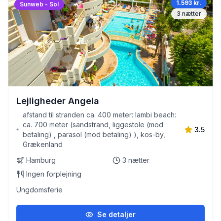
1.593 kr.
Sunweb - Sol
3
nætter
Lejligheder Angela
afstand til stranden ca. 400 meter: lambi beach:
ca. 700 meter (sandstrand, liggestole (mod
3.5
betaling) , parasol (mod betaling) ), kos-by,
Grækenland
Hamburg
3
nætter
Ingen forplejning
Ungdomsferie
Se detaljer