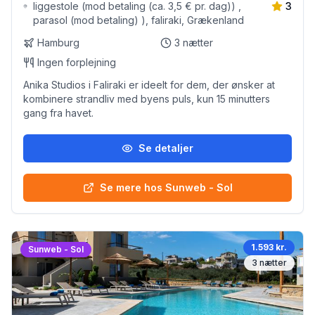
liggestole (mod betaling (ca. 3,5 € pr. dag)) ,
3
parasol (mod betaling) ), faliraki, Grækenland
Hamburg
3
nætter
Ingen forplejning
Anika Studios i Faliraki er ideelt for dem, der ønsker at
kombinere strandliv med byens puls, kun 15 minutters
gang fra havet.
Se detaljer
Se mere hos Sunweb - Sol
1.593 kr.
Sunweb - Sol
3
nætter