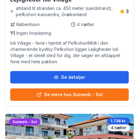
afstand til stranden ca. 450 meter (sandstrand),
3
pefkohori-kassandra, Grækenland
København
4
nætter
Ingen forplejning
Ioli Village - ferie i hjertet af PefkohoriMidt i den
charmerende kystby Pefkohori ligger Lejligheder Ioli
Village - et ideelt sted for dig, der søger en afslappet
ferie med hele pakken.
Se detaljer
Se mere hos Sunweb - Sol
1.738 kr.
Sunweb - Sol
4
nætter