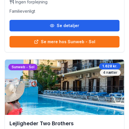
Ingen forplejning
Familievenligt
Se detaljer
Se mere hos Sunweb - Sol
1.628 kr.
Sunweb - Sol
4
nætter
Lejligheder Two Brothers