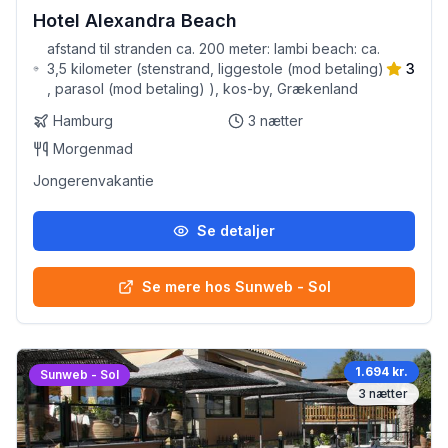
Hotel Alexandra Beach
afstand til stranden ca. 200 meter: lambi beach: ca.
3,5 kilometer (stenstrand, liggestole (mod betaling)
3
, parasol (mod betaling) ), kos-by, Grækenland
Hamburg
3
nætter
Morgenmad
Jongerenvakantie
Se detaljer
Se mere hos Sunweb - Sol
1.694 kr.
Sunweb - Sol
3
nætter