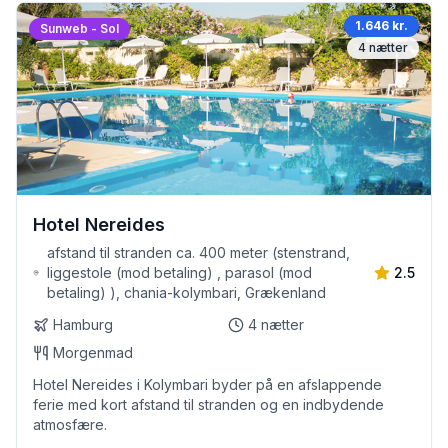
1.646 kr.
Sunweb - Sol
4
nætter
Hotel Nereides
afstand til stranden ca. 400 meter (stenstrand,
liggestole (mod betaling) , parasol (mod
2.5
betaling) ), chania-kolymbari, Grækenland
Hamburg
4
nætter
Morgenmad
Hotel Nereides i Kolymbari byder på en afslappende
ferie med kort afstand til stranden og en indbydende
atmosfære.