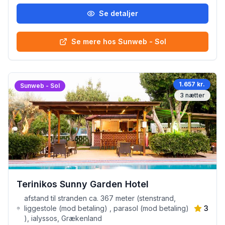
Se detaljer
Se mere hos Sunweb - Sol
1.657 kr.
Sunweb - Sol
3
nætter
Terinikos Sunny Garden Hotel
afstand til stranden ca. 367 meter (stenstrand,
liggestole (mod betaling) , parasol (mod betaling)
3
), ialyssos, Grækenland