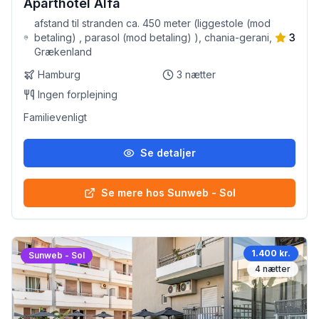
Aparthotel Alfa
afstand til stranden ca. 450 meter (liggestole (mod
betaling) , parasol (mod betaling) ), chania-gerani,
3
Grækenland
Hamburg
3
nætter
Ingen forplejning
Familievenligt
Se detaljer
Se mere hos Sunweb - Sol
1.400 kr.
Sunweb - Sol
4
nætter