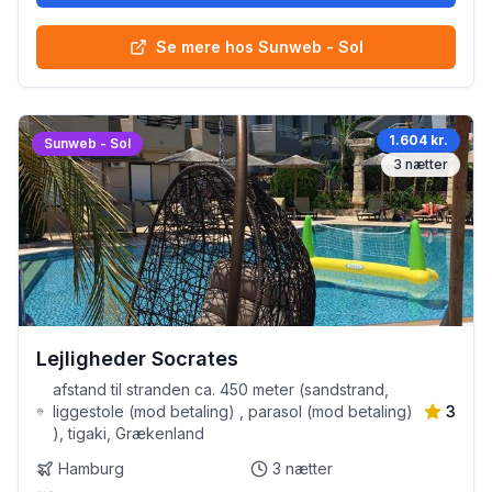
Se mere hos Sunweb - Sol
1.604 kr.
Sunweb - Sol
3
nætter
Lejligheder Socrates
afstand til stranden ca. 450 meter (sandstrand,
liggestole (mod betaling) , parasol (mod betaling)
3
), tigaki, Grækenland
Hamburg
3
nætter