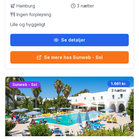
Hamburg
3
nætter
Ingen forplejning
Lille og hyggeligt
Se detaljer
Se mere hos Sunweb - Sol
1.661 kr.
Sunweb - Sol
3
nætter