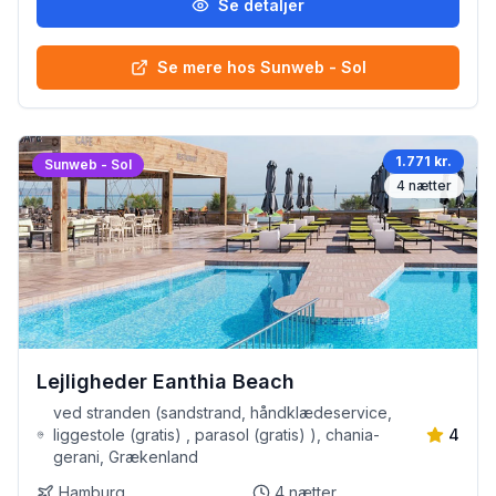
Se detaljer
Se mere hos Sunweb - Sol
1.771 kr.
Sunweb - Sol
4
nætter
Lejligheder Eanthia Beach
ved stranden (sandstrand, håndklædeservice,
liggestole (gratis) , parasol (gratis) ), chania-
4
gerani, Grækenland
Hamburg
4
nætter