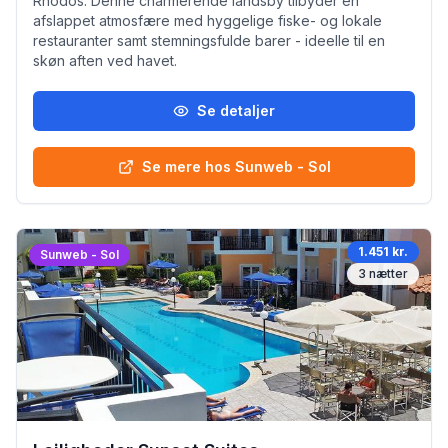
Rhodos. Denne charmerende landsby tilbyder en
afslappet atmosfære med hyggelige fiske- og lokale
restauranter samt stemningsfulde barer - ideelle til en
skøn aften ved havet.
Se detaljer
Se mere hos Sunweb - Sol
1.451 kr.
Sunweb - Sol
3
nætter