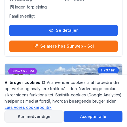
Ingen forplejning
Familievenligt
Se detaljer
Se mere hos Sunweb - Sol
1.797 kr.
Sunweb - Sol
3
nætter
Vi bruger cookies 🍪
Vi anvender cookies til at forbedre din
oplevelse og analysere trafik på siden. Nødvendige cookies
sikrer sidens funktionalitet. Statistik-cookies (Google Analytics)
hjælper os med at forstå, hvordan besøgende bruger siden.
Læs vores cookiepolitik
SPØRG
AI Rejseguiden
Kun nødvendige
Accepter alle
Lejligheder Faliron