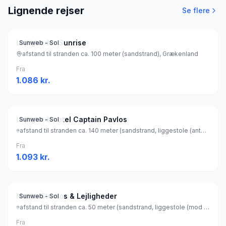
Lignende rejser
Se flere
Lejligheder Sunrise
Sunweb - Sol
afstand til stranden ca. 100 meter (sandstrand), Grækenland
Fra
1.086
kr.
Lejlighedshotel Captain Pavlos
Sunweb - Sol
afstand til stranden ca. 140 meter (sandstrand, liggestole (antal: 20) (gratis) , parasol (gratis) ), Grækenland
Fra
1.093
kr.
Melitti Studios & Lejligheder
Sunweb - Sol
afstand til stranden ca. 50 meter (sandstrand, liggestole (mod betaling) , parasol (mod betaling) ), Grækenland
Fra