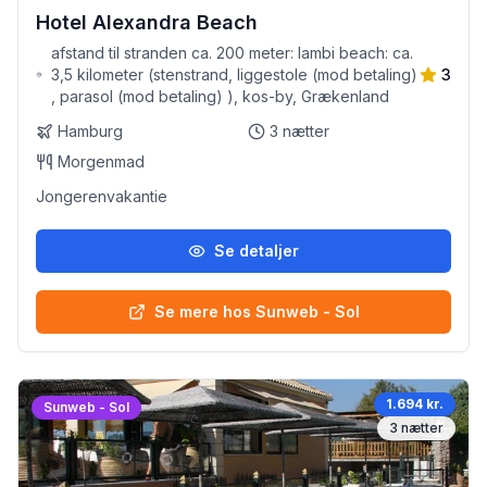
Hotel Alexandra Beach
afstand til stranden ca. 200 meter: lambi beach: ca.
3,5 kilometer (stenstrand, liggestole (mod betaling)
3
, parasol (mod betaling) ), kos-by, Grækenland
Hamburg
3
nætter
Morgenmad
Jongerenvakantie
Se detaljer
Se mere hos Sunweb - Sol
1.694 kr.
Sunweb - Sol
3
nætter