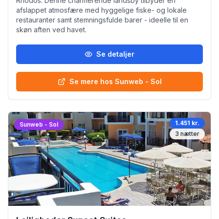
Rhodos. Denne charmerende landsby tilbyder en
afslappet atmosfære med hyggelige fiske- og lokale
restauranter samt stemningsfulde barer - ideelle til en
skøn aften ved havet.
Se detaljer
Se mere hos Sunweb - Sol
1.451 kr.
Sunweb - Sol
3
nætter