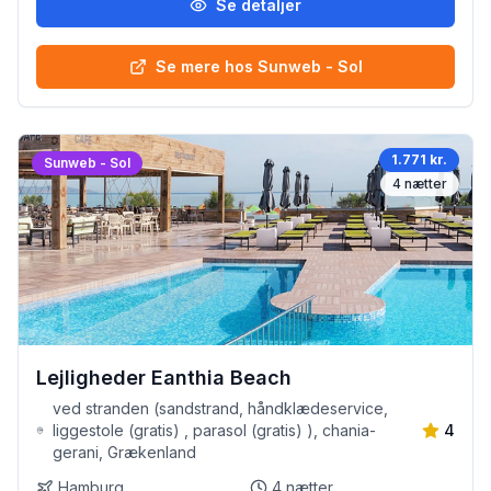
Se detaljer
Se mere hos Sunweb - Sol
1.771 kr.
Sunweb - Sol
4
nætter
Lejligheder Eanthia Beach
ved stranden (sandstrand, håndklædeservice,
liggestole (gratis) , parasol (gratis) ), chania-
4
gerani, Grækenland
Hamburg
4
nætter