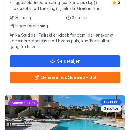
liggestole (mod betaling (ca. 3,5 € pr. dag)) ,
3
parasol (mod betaling) ), faliraki, Grækenland
Hamburg
3
nætter
Ingen forplejning
Anika Studios i Faliraki er ideelt for dem, der ønsker at
kombinere strandliv med byens puls, kun 15 minutters
gang fra havet.
Se detaljer
Se mere hos Sunweb - Sol
1.593 kr.
Sunweb - Sol
3
nætter