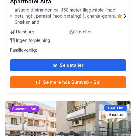
Aparthotel Alfa
afstand til stranden ca. 450 meter (liggestole (mod
betaling) , parasol (mod betaling) ), chania-gerani,
3
Grækenland
Hamburg
3
nætter
Ingen forplejning
Familievenligt
Se detaljer
Se mere hos Sunweb - Sol
1.400 kr.
Sunweb - Sol
4
nætter