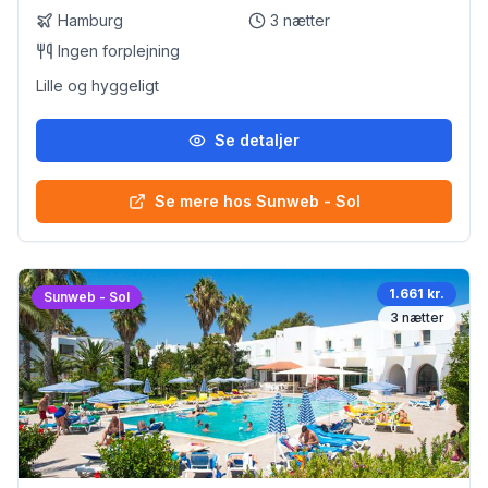
Hamburg
3
nætter
Ingen forplejning
Lille og hyggeligt
Se detaljer
Se mere hos Sunweb - Sol
1.661 kr.
Sunweb - Sol
3
nætter