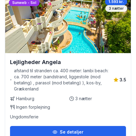
1.593 kr.
Sunweb - Sol
3
nætter
Lejligheder Angela
afstand til stranden ca. 400 meter: lambi beach:
ca. 700 meter (sandstrand, liggestole (mod
3.5
betaling) , parasol (mod betaling) ), kos-by,
Grækenland
Hamburg
3
nætter
Ingen forplejning
Ungdomsferie
Se detaljer