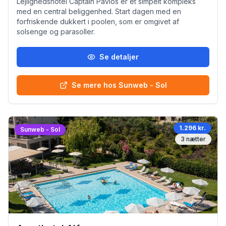
Lejlighedshotel Captain Pavlos er et simpelt kompleks
med en central beliggenhed. Start dagen med en
forfriskende dukkert i poolen, som er omgivet af
solsenge og parasoller.
Se detaljer
Se mere hos Sunweb - Sol
1.296 kr.
Sunweb - Sol
3
nætter