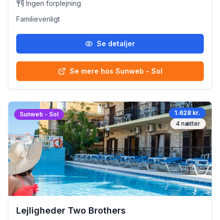
Ingen forplejning
Familievenligt
Se detaljer
Se mere hos Sunweb - Sol
1.628 kr.
Sunweb - Sol
4
nætter
Lejligheder Two Brothers