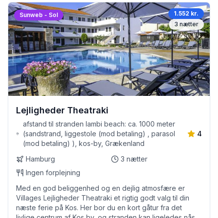
1.552 kr.
Sunweb - Sol
3
nætter
Lejligheder Theatraki
afstand til stranden lambi beach: ca. 1000 meter
(sandstrand, liggestole (mod betaling) , parasol
4
(mod betaling) ), kos-by, Grækenland
Hamburg
3
nætter
Ingen forplejning
Med en god beliggenhed og en dejlig atmosfære er
Villages Lejligheder Theatraki et rigtig godt valg til din
næste ferie på Kos. Her bor du en kort gåtur fra det
livlige centrum af Kos by, og stranden kan ligeledes nås