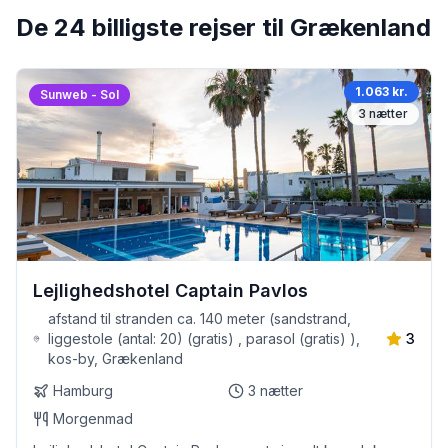
De 24 billigste rejser til Grækenland
1.063 kr.
Sunweb - Sol
3
nætter
Lejlighedshotel Captain Pavlos
afstand til stranden ca. 140 meter (sandstrand,
liggestole (antal: 20) (gratis) , parasol (gratis) ),
3
kos-by, Grækenland
Hamburg
3
nætter
Morgenmad