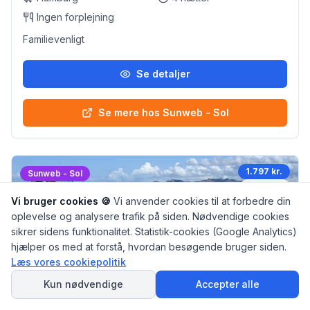
Ingen forplejning
Familievenligt
Se detaljer
Se mere hos Sunweb - Sol
1.797 kr.
Sunweb - Sol
3
nætter
Vi bruger cookies 🍪
Vi anvender cookies til at forbedre din
oplevelse og analysere trafik på siden. Nødvendige cookies
sikrer sidens funktionalitet. Statistik-cookies (Google Analytics)
hjælper os med at forstå, hvordan besøgende bruger siden.
Læs vores cookiepolitik
SPØRG
AI Rejseguiden
Kun nødvendige
Accepter alle
Lejligheder Faliron