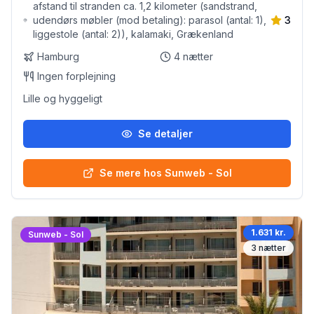
afstand til stranden ca. 1,2 kilometer (sandstrand,
udendørs møbler (mod betaling): parasol (antal: 1),
3
liggestole (antal: 2)), kalamaki, Grækenland
Hamburg
4
nætter
Ingen forplejning
Lille og hyggeligt
Se detaljer
Se mere hos Sunweb - Sol
1.631 kr.
Sunweb - Sol
3
nætter