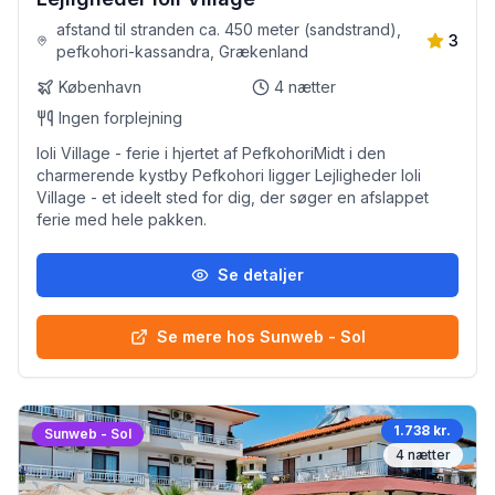
afstand til stranden ca. 450 meter (sandstrand),
3
pefkohori-kassandra, Grækenland
København
4
nætter
Ingen forplejning
Ioli Village - ferie i hjertet af PefkohoriMidt i den
charmerende kystby Pefkohori ligger Lejligheder Ioli
Village - et ideelt sted for dig, der søger en afslappet
ferie med hele pakken.
Se detaljer
Se mere hos Sunweb - Sol
1.738 kr.
Sunweb - Sol
4
nætter