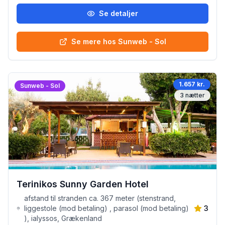
Se detaljer
Se mere hos Sunweb - Sol
1.657 kr.
Sunweb - Sol
3
nætter
Terinikos Sunny Garden Hotel
afstand til stranden ca. 367 meter (stenstrand,
liggestole (mod betaling) , parasol (mod betaling)
3
), ialyssos, Grækenland