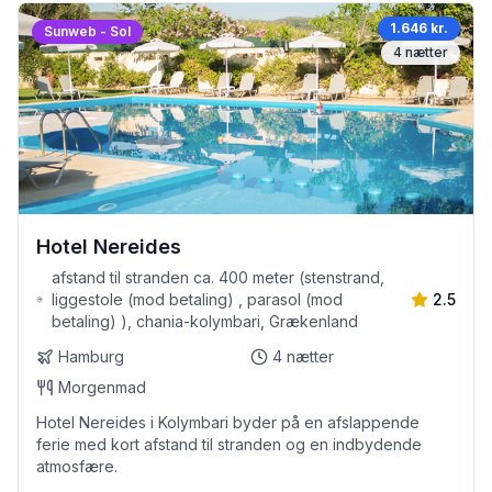
1.646 kr.
Sunweb - Sol
4
nætter
Hotel Nereides
afstand til stranden ca. 400 meter (stenstrand,
liggestole (mod betaling) , parasol (mod
2.5
betaling) ), chania-kolymbari, Grækenland
Hamburg
4
nætter
Morgenmad
Hotel Nereides i Kolymbari byder på en afslappende
ferie med kort afstand til stranden og en indbydende
atmosfære.