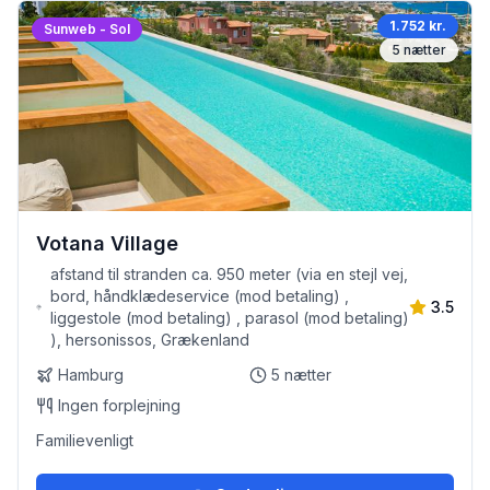
1.752 kr.
Sunweb - Sol
5
nætter
Votana Village
afstand til stranden ca. 950 meter (via en stejl vej,
bord, håndklædeservice (mod betaling) ,
3.5
liggestole (mod betaling) , parasol (mod betaling)
), hersonissos, Grækenland
Hamburg
5
nætter
Ingen forplejning
Familievenligt