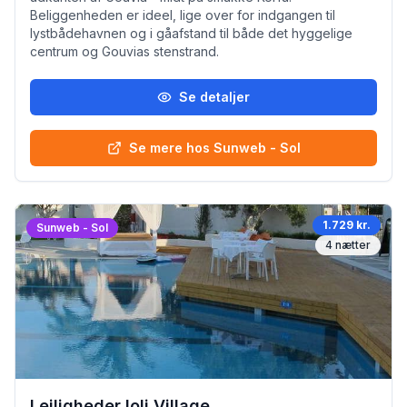
Beliggenheden er ideel, lige over for indgangen til
lystbådehavnen og i gåafstand til både det hyggelige
centrum og Gouvias stenstrand.
Se detaljer
Se mere hos Sunweb - Sol
1.729 kr.
Sunweb - Sol
4
nætter
Lejligheder Ioli Village