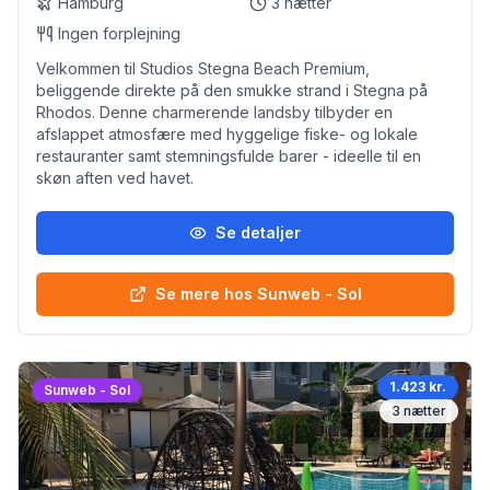
Hamburg
3
nætter
Ingen forplejning
Velkommen til Studios Stegna Beach Premium,
beliggende direkte på den smukke strand i Stegna på
Rhodos. Denne charmerende landsby tilbyder en
afslappet atmosfære med hyggelige fiske- og lokale
restauranter samt stemningsfulde barer - ideelle til en
skøn aften ved havet.
Se detaljer
Se mere hos Sunweb - Sol
1.423 kr.
Sunweb - Sol
3
nætter