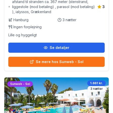
afstand til stranden ca. 367 meter (stenstrand,
liggestole (mod betaling) , parasol (mod betaling)
3
), ialyssos, Grækenland
Hamburg
3
nætter
Ingen forplejning
Lille og hyggeligt
Se detaljer
Se mere hos Sunweb - Sol
1.661 kr.
Sunweb - Sol
3
nætter