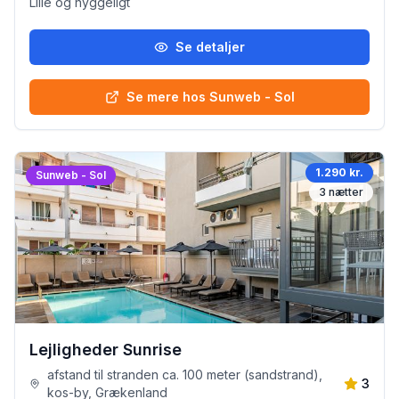
Lille og hyggeligt
Se detaljer
Se mere hos Sunweb - Sol
1.290 kr.
Sunweb - Sol
3
nætter
Lejligheder Sunrise
afstand til stranden ca. 100 meter (sandstrand),
3
kos-by, Grækenland