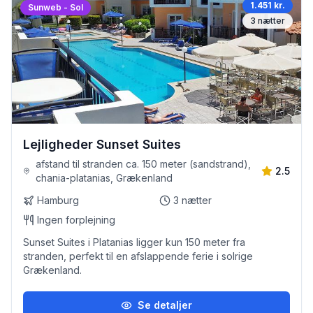
1.451 kr.
Sunweb - Sol
3
nætter
Lejligheder Sunset Suites
afstand til stranden ca. 150 meter (sandstrand),
2.5
chania-platanias, Grækenland
Hamburg
3
nætter
Ingen forplejning
Sunset Suites i Platanias ligger kun 150 meter fra
stranden, perfekt til en afslappende ferie i solrige
Grækenland.
Se detaljer