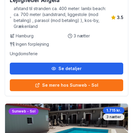
Lejligheder Angela
afstand til stranden ca. 400 meter: lambi beach:
ca. 700 meter (sandstrand, liggestole (mod
3.5
betaling) , parasol (mod betaling) ), kos-by,
Grækenland
Hamburg
3
nætter
Ingen forplejning
Ungdomsferie
Se detaljer
Se mere hos Sunweb - Sol
1.715 kr.
Sunweb - Sol
3
nætter