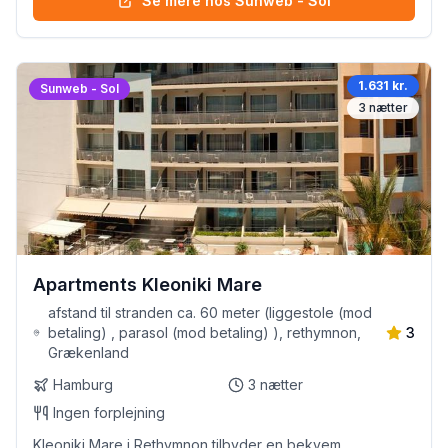
Se mere hos Sunweb - Sol
1.631 kr.
Sunweb - Sol
3
nætter
Apartments Kleoniki Mare
afstand til stranden ca. 60 meter (liggestole (mod
betaling) , parasol (mod betaling) ), rethymnon,
3
Grækenland
Hamburg
3
nætter
Ingen forplejning
Kleoniki Mare i Rethymnon tilbyder en bekvem