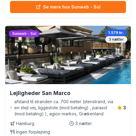
Se mere hos Sunweb - Sol
1.579 kr.
Sunweb - Sol
3
nætter
Lejligheder San Marco
afstand til stranden ca. 700 meter (stenstrand, via
en stejl vej, liggestole (mod betaling) , parasol
3
(mod betaling) ), agios-markos, Grækenland
Hamburg
3
nætter
Ingen forplejning