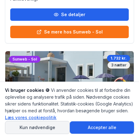
Se detaljer
Se mere hos Sunweb - Sol
1.732 kr.
Sunweb - Sol
3
nætter
Vi bruger cookies 🍪
Vi anvender cookies til at forbedre din
oplevelse og analysere trafik på siden. Nødvendige cookies
sikrer sidens funktionalitet. Statistik-cookies (Google Analytics)
hjælper os med at forstå, hvordan besøgende bruger siden.
Læs vores cookiepolitik
Lejligheder Perla Marina
SPØRG
AI Rejseguiden
Kun nødvendige
Accepter alle
afstand til stranden ca. 600 meter (stenstrand,
liggestole (mod betaling) , parasol (mod betaling)
4