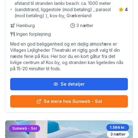
afstand til stranden lambi beach: ca. 1000 meter
(sandstrand, liggestole (mod betaling) , parasol
4
(mod betaling) ), kos-by, Grækenland
Hamburg
3
nætter
Ingen forplejning
Med en god beliggenhed og en dejlig atmosfære er
Villages Lejligheder Theatraki et rigtig godt valg til din
næste ferie på Kos. Her bor du en kort gåtur fra det
livlige centrum af Kos by, og stranden kan ligeledes nås
på 15-20 minutter til fods.
Se detaljer
Se mere hos Sunweb - Sol
1.564 kr.
Sunweb - Sol
3
nætter