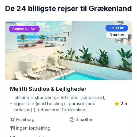
De 24 billigste rejser til Grækenland
1.263 kr.
Sunweb - Sol
3
nætter
Melitti Studios & Lejligheder
afstand til stranden ca. 50 meter (sandstrand,
liggestole (mod betaling) , parasol (mod
2.5
betaling) ), rethymnon, Grækenland
Hamburg
3
nætter
Ingen forplejning