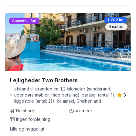
1.702 kr.
Sunweb - Sol
4
nætter
Lejligheder Two Brothers
afstand til stranden ca. 1,2 kilometer (sandstrand,
udendørs møbler (mod betaling): parasol (antal: 1),
3
liggestole (antal: 2)), kalamaki, Grækenland
Hamburg
4
nætter
Ingen forplejning
Lille og hyggeligt