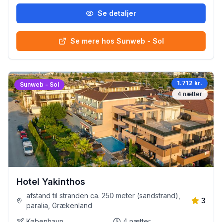
Se detaljer
Se mere hos Sunweb - Sol
1.712 kr.
Sunweb - Sol
4
nætter
Hotel Yakinthos
afstand til stranden ca. 250 meter (sandstrand),
3
paralia, Grækenland
København
4
nætter