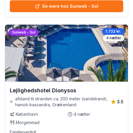
Se mere hos Sunweb - Sol
1.722 kr.
Sunweb - Sol
4
nætter
Lejlighedshotel Dionysos
afstand til stranden ca. 200 meter (sandstrand),
3.5
hanioti-kassandra, Grækenland
København
4
nætter
Morgenmad
Familievenligt