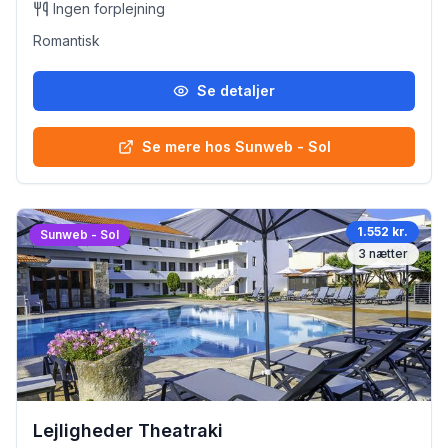
Ingen forplejning
Romantisk
Se detaljer
Se mere hos Sunweb - Sol
1.552 kr.
Sunweb - Sol
3
nætter
Lejligheder Theatraki