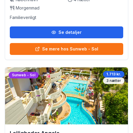
Morgenmad
Familievenligt
Se detaljer
Se mere hos Sunweb - Sol
1.713 kr.
Sunweb - Sol
3
nætter