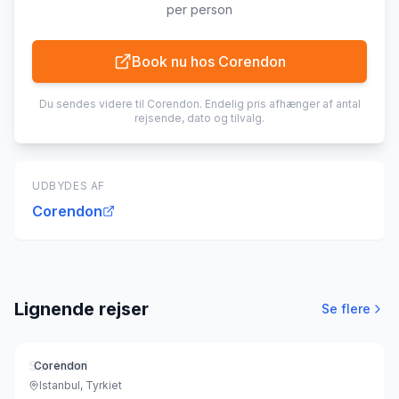
per person
Book nu hos
Corendon
Du sendes videre til
Corendon
. Endelig pris afhænger af antal
rejsende, dato og tilvalg.
UDBYDES AF
Corendon
Lignende rejser
Se flere
Sim Hotel
Corendon
Istanbul, Tyrkiet