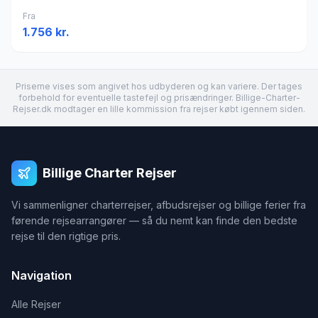
Fra
1.756
kr.
Priserne vises som angivet hos udbyderen og kan variere. Der tages
forbehold for eventuelle tastefejl og prisændringer. Billige-Charter-
Rejser.dk modtager en lille kommission fra rejser købt igennem siden.
Billige Charter Rejser
Vi sammenligner charterrejser, afbudsrejser og billige ferier fra
førende rejsearrangører — så du nemt kan finde den bedste
rejse til den rigtige pris.
Navigation
Alle Rejser