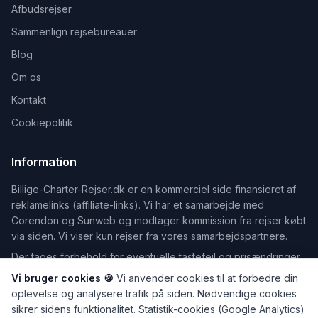
Afbudsrejser
Sammenlign rejsebureauer
Blog
Om os
Kontakt
Cookiepolitik
Information
Billige-Charter-Rejser.dk er en kommerciel side finansieret af
reklamelinks (affiliate-links). Vi har et samarbejde med
Corendon og Sunweb og modtager kommission fra rejser købt
via siden. Vi viser kun rejser fra vores samarbejdspartnere.
Der tages forbehold for eventuelle tastefejl og prisændringer.
Vi bruger cookies 🍪
Vi anvender cookies til at forbedre din
oplevelse og analysere trafik på siden. Nødvendige cookies
sikrer sidens funktionalitet. Statistik-cookies (Google Analytics)
©
2026
Billige-Charter-Rejser.dk — Din guide til billige rejser