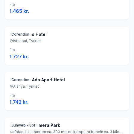
Fra
1.465
kr.
All Seasons Hotel
Corendon
Istanbul, Tyrkiet
Fra
1.727
kr.
Cleopatra Ada Apart Hotel
Corendon
Alanya, Tyrkiet
Fra
1.742
kr.
Lejligheder Almera Park
Sunweb - Sol
afstand til stranden ca. 300 meter: kleopatra beach: ca. 3 kilometer (sandstrand), Tyrkiet