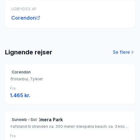
UDBYDES AF
Corendon
Lignende rejser
Se flere
Sim Hotel
Corendon
Istanbul, Tyrkiet
Fra
1.465
kr.
Lejligheder Almera Park
Sunweb - Sol
afstand til stranden ca. 300 meter: kleopatra beach: ca. 3 kilometer (sandstrand), Tyrkiet
Fra