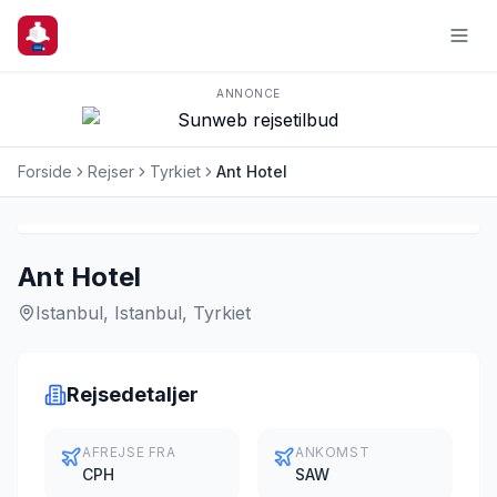
ANNONCE
Forside
Rejser
Tyrkiet
Ant Hotel
Charterrejse
Ant Hotel
Istanbul, Istanbul, Tyrkiet
Rejsedetaljer
AFREJSE FRA
ANKOMST
CPH
SAW