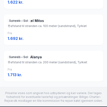
1.622
kr.
Lejlighedshotel Mitos
Sunweb - Sol
afstand til stranden ca. 100 meter (sandstrand), Tyrkiet
Fra
1.692
kr.
Hotel Gallion Alanya
Sunweb - Sol
afstand til stranden ca. 200 meter (sandstrand), Tyrkiet
Fra
1.713
kr.
Priserne vises som angivet hos udbyderen og kan variere. Der tages
forbehold for eventuelle tastefejl og prisændringer. Billige-Charter-
Rejser.dk modtager en lille kommission fra rejser købt igennem siden.