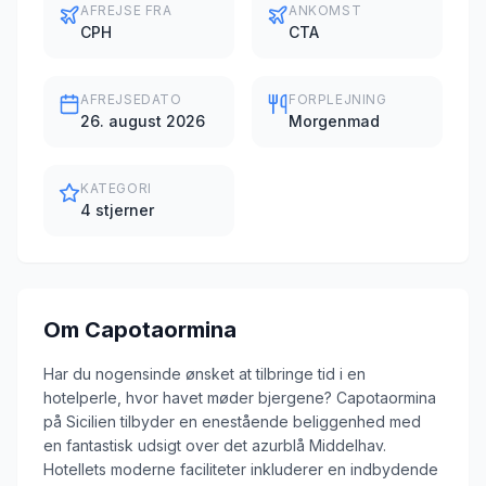
AFREJSE FRA
ANKOMST
CPH
CTA
AFREJSEDATO
FORPLEJNING
26. august 2026
Morgenmad
KATEGORI
4 stjerner
Om
Capotaormina
Har du nogensinde ønsket at tilbringe tid i en
hotelperle, hvor havet møder bjergene? Capotaormina
på Sicilien tilbyder en enestående beliggenhed med
en fantastisk udsigt over det azurblå Middelhav.
Hotellets moderne faciliteter inkluderer en indbydende