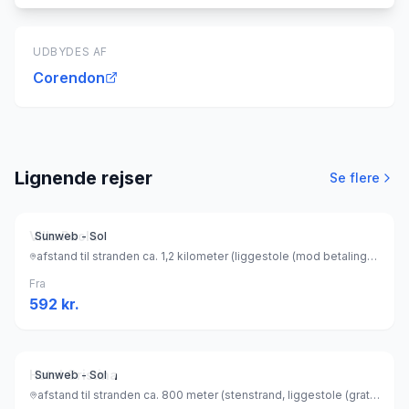
UDBYDES AF
Corendon
Lignende rejser
Se flere
Villa Paola
Sunweb - Sol
afstand til stranden ca. 1,2 kilometer (liggestole (mod betaling) , parasol (mod betaling) ), Italien
Fra
592
kr.
Hotel Cristina
Sunweb - Sol
afstand til stranden ca. 800 meter (stenstrand, liggestole (gratis) , parasol (gratis) ), Italien