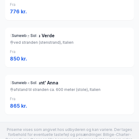
Fra
776
kr.
Camping Baia Verde
Sunweb - Sol
ved stranden (stenstrand), Italien
Fra
850
kr.
Residence Sant' Anna
Sunweb - Sol
afstand til stranden ca. 600 meter (stole), Italien
Fra
865
kr.
Priserne vises som angivet hos udbyderen og kan variere. Der tages
forbehold for eventuelle tastefejl og prisændringer. Billige-Charter-