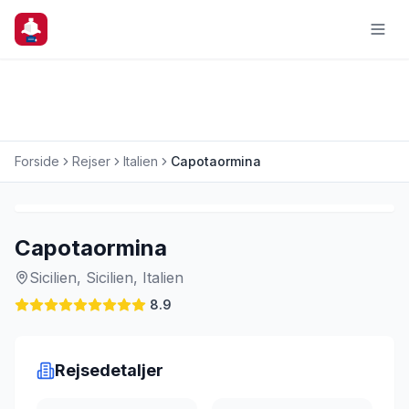
Forside
Rejser
Italien
Capotaormina
Charterrejse
Last Minute
Capotaormina
Sicilien, Sicilien, Italien
8.9
Rejsedetaljer