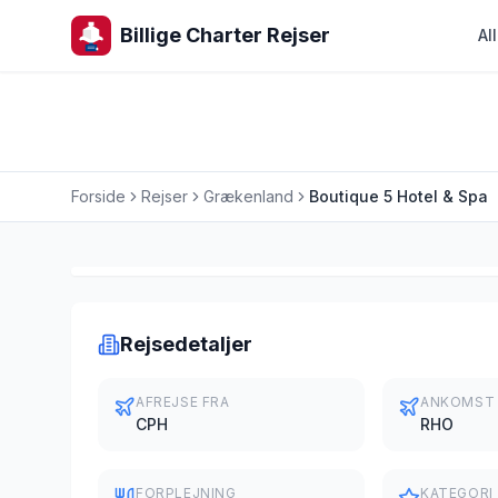
Billige Charter Rejser
Al
Forside
Rejser
Grækenland
Boutique 5 Hotel & Spa
Charterrejse
Rejsedetaljer
AFREJSE FRA
ANKOMST
CPH
RHO
FORPLEJNING
KATEGORI