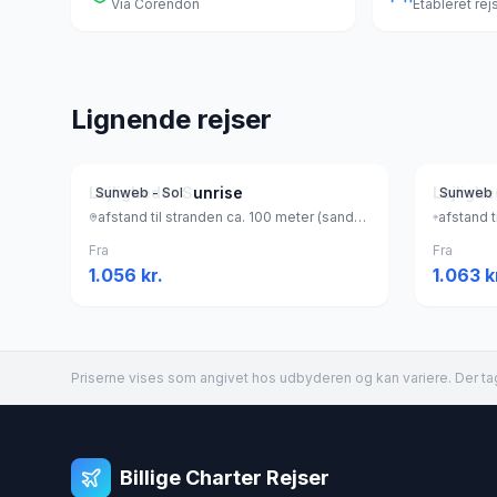
Via
Corendon
Etableret re
Lignende rejser
Lejligheder Sunrise
Lejligh
Sunweb - Sol
Sunweb 
afstand til stranden ca. 100 meter (sandstrand), Grækenland
Fra
Fra
1.056
kr.
1.063
k
Priserne vises som angivet hos udbyderen og kan variere. Der tag
Billige Charter Rejser