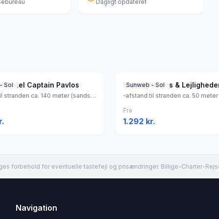
jsebureau
Dagligt opdateret
edshotel Captain Pavlos
Melitti Studios & Lejlighede
- Sol
Sunweb - Sol
afstand til stranden ca. 140 meter (sandstrand, liggestole (antal: 20) (gratis) , parasol (gratis) ), Grækenland
Fra
r.
1.292
kr.
es forbehold for eventuelle tastefejl og prisændringer. Billige-Charter-Rejs
Navigation