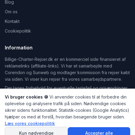
Blog
Om os
Kontakt
Cookiepolitik
Information
Billige-Charter-Rejser.dk er en kommerciel side finansieret af
reklamelinks (affiliate-links). Vi har et samarbejde med
Corendon og Sunweb og modtager kommission fra rejser købt
via siden. Vi viser kun rejser fra vores samarbejdspartnere.
Der tages forbehold for eventuelle tastefejl og prisændringer.
Vi bruger cookies 🍪
Vi anvender cookies til at forbedre din
oplevelse og analysere trafik på siden. Nødvendige cookies
sikrer sidens funktionalitet. Statistik-cookies (Google Analytics)
©
2026
Billige-Charter-Rejser.dk — Din guide til billige rejser
hjælper os med at forstå, hvordan besøgende bruger siden.
Dele af indholdet på dette website er udarbejdet med hjælp fra
Læs vores cookiepolitik
SPØRG
kunstig intelligens. Læs mere på vores
Om os
-side.
AI Rejseguiden
Kun nødvendige
Accepter alle