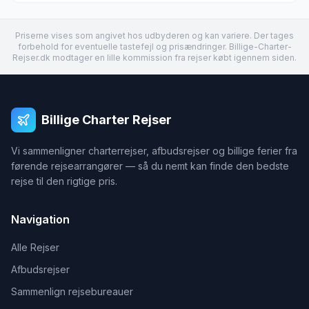
Priserne vises som angivet hos udbyderen og kan variere. Der tages
forbehold for eventuelle tastefejl og prisændringer. Billige-Charter-
Rejser.dk modtager en lille kommission fra rejser købt igennem siden.
Billige Charter Rejser
Vi sammenligner charterrejser, afbudsrejser og billige ferier fra
førende rejsearrangører — så du nemt kan finde den bedste
rejse til den rigtige pris.
Navigation
Alle Rejser
Afbudsrejser
Sammenlign rejsebureauer