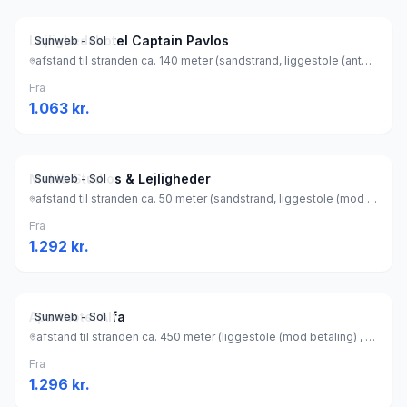
Lejlighedshotel Captain Pavlos
Sunweb - Sol
afstand til stranden ca. 140 meter (sandstrand, liggestole (antal: 20) (gratis) , parasol (gratis) ), Grækenland
Fra
1.063
kr.
Melitti Studios & Lejligheder
Sunweb - Sol
afstand til stranden ca. 50 meter (sandstrand, liggestole (mod betaling) , parasol (mod betaling) ), Grækenland
Fra
1.292
kr.
Aparthotel Alfa
Sunweb - Sol
afstand til stranden ca. 450 meter (liggestole (mod betaling) , parasol (mod betaling) ), Grækenland
Fra
1.296
kr.