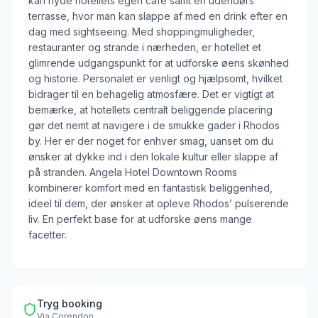
kan nyde hotellets egen café samt en udendørs
terrasse, hvor man kan slappe af med en drink efter en
dag med sightseeing. Med shoppingmuligheder,
restauranter og strande i nærheden, er hotellet et
glimrende udgangspunkt for at udforske øens skønhed
og historie. Personalet er venligt og hjælpsomt, hvilket
bidrager til en behagelig atmosfære. Det er vigtigt at
bemærke, at hotellets centralt beliggende placering
gør det nemt at navigere i de smukke gader i Rhodos
by. Her er der noget for enhver smag, uanset om du
ønsker at dykke ind i den lokale kultur eller slappe af
på stranden. Angela Hotel Downtown Rooms
kombinerer komfort med en fantastisk beliggenhed,
ideel til dem, der ønsker at opleve Rhodos’ pulserende
liv. En perfekt base for at udforske øens mange
facetter.
Tryg booking
Via
Corendon