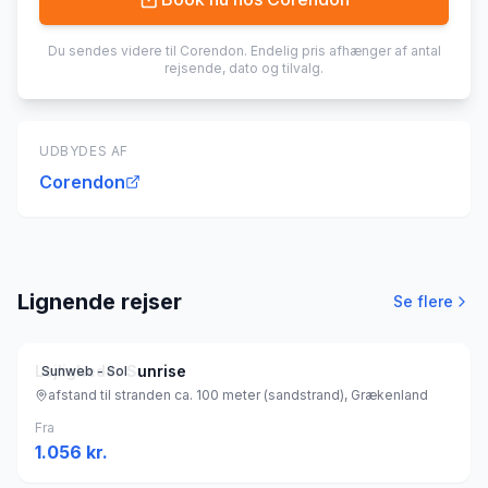
Du sendes videre til
Corendon
. Endelig pris afhænger af antal
rejsende, dato og tilvalg.
UDBYDES AF
Corendon
Lignende rejser
Se flere
Lejligheder Sunrise
Sunweb - Sol
afstand til stranden ca. 100 meter (sandstrand), Grækenland
Fra
1.056
kr.