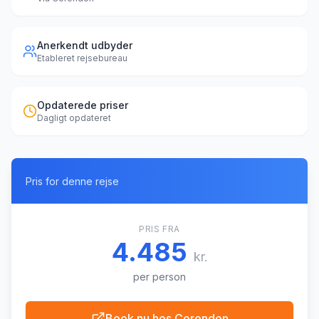
Anerkendt udbyder
Etableret rejsebureau
Opdaterede priser
Dagligt opdateret
Pris for denne rejse
PRIS FRA
4.485
kr.
per person
Book nu hos
Corendon