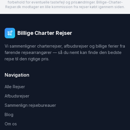
forbehold for eventuelle tastefejl og prisændringer. Billige-Charter-
Rejser.dk modtager en lille kommission fra rejser købt igennem siden.
Billige Charter Rejser
Vi sammenligner charterrejser, afbudsrejser og billige ferier fra
førende rejsearrangører — så du nemt kan finde den bedste
rejse til den rigtige pris.
Navigation
Alle Rejser
Afbudsrejser
Sammenlign rejsebureauer
Blog
Om os