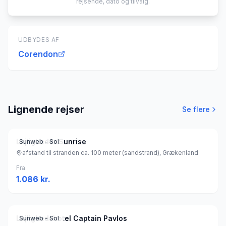
rejsende, dato og tilvalg.
UDBYDES AF
Corendon
Lignende rejser
Se flere
Lejligheder Sunrise
Sunweb - Sol
afstand til stranden ca. 100 meter (sandstrand), Grækenland
Fra
1.086
kr.
Lejlighedshotel Captain Pavlos
Sunweb - Sol