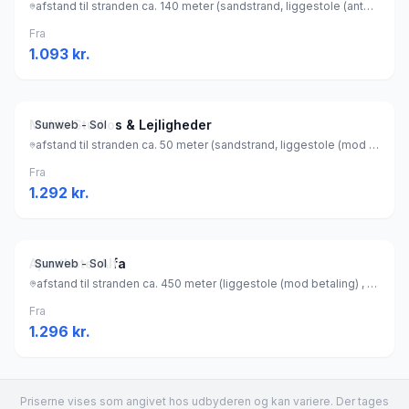
afstand til stranden ca. 140 meter (sandstrand, liggestole (antal: 20) (gratis) , parasol (gratis) ), Grækenland
Fra
1.093
kr.
Melitti Studios & Lejligheder
Sunweb - Sol
afstand til stranden ca. 50 meter (sandstrand, liggestole (mod betaling) , parasol (mod betaling) ), Grækenland
Fra
1.292
kr.
Aparthotel Alfa
Sunweb - Sol
afstand til stranden ca. 450 meter (liggestole (mod betaling) , parasol (mod betaling) ), Grækenland
Fra
1.296
kr.
Priserne vises som angivet hos udbyderen og kan variere. Der tages