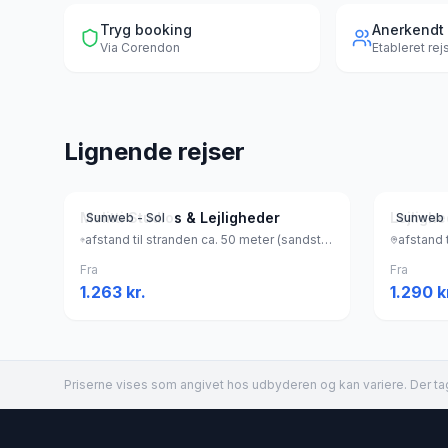
Tryg booking
Anerkendt
Via
Corendon
Etableret re
Lignende rejser
Melitti Studios & Lejligheder
Lejligh
Sunweb - Sol
Sunweb 
afstand til stranden ca. 50 meter (sandstrand, liggestole (mod betaling) , parasol (mod betaling) ), Grækenland
Fra
Fra
1.263
kr.
1.290
k
Priserne vises som angivet hos udbyderen og kan variere. Der tag