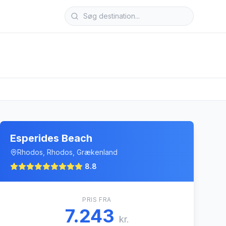
Esperides Beach
Rhodos, Rhodos, Grækenland
8.8
PRIS FRA
7.243
kr.