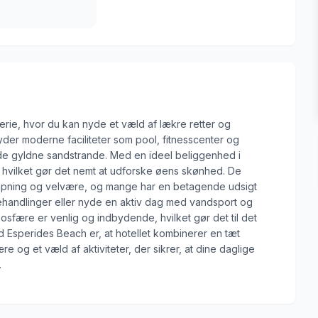
ferie, hvor du kan nyde et væld af lækre retter og
yder moderne faciliteter som pool, fitnesscenter og
å de gyldne sandstrande. Med en ideel beliggenhed i
r, hvilket gør det nemt at udforske øens skønhed. De
lapning og velvære, og mange har en betagende udsigt
ehandlinger eller nyde en aktiv dag med vandsport og
tmosfære er venlig og indbydende, hvilket gør det til det
d Esperides Beach er, at hotellet kombinerer en tæt
og et væld af aktiviteter, der sikrer, at dine daglige
.