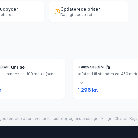
 udbyder
Opdaterede priser
jsebureau
Dagligt opdateret
eder Sunrise
Aparthotel Alfa
- Sol
Sunweb - Sol
afstand til stranden ca. 100 meter (sandstrand), Grækenland
Fra
r.
1.296
kr.
es forbehold for eventuelle tastefejl og prisændringer. Billige-Charter-Rejs