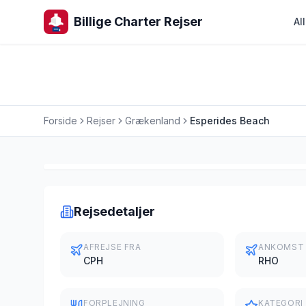
Billige Charter Rejser
Al
Forside
Rejser
Grækenland
Esperides Beach
Charterrejse
Rejsedetaljer
AFREJSE FRA
ANKOMST
CPH
RHO
FORPLEJNING
KATEGORI