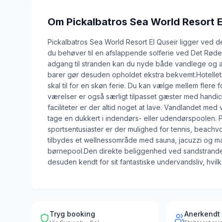
Om
Pickalbatros Sea World Resort E
Pickalbatros Sea World Resort El Quseir ligger ved de
du behøver til en afslappende solferie ved Det Røde 
adgang til stranden kan du nyde både vandlege og a
barer gør desuden opholdet ekstra bekvemt.Hotellet 
skal til for en skøn ferie. Du kan vælge mellem flere
værelser er også særligt tilpasset gæster med handi
faciliteter er der altid noget at lave. Vandlandet me
tage en dukkert i indendørs- eller udendørspoolen. På
sportsentusiaster er der mulighed for tennis, beachv
tilbydes et wellnessområde med sauna, jacuzzi og m
børnepool.Den direkte beliggenhed ved sandstranden 
desuden kendt for sit fantastiske undervandsliv, hvilke
Tryg booking
Anerkendt