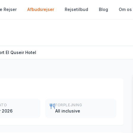
le Rejser
Afbudsrejser
Rejsetilbud
Blog
Om os
rt El Quseir Hotel
ATO
FORPLEJNING
r 2026
All inclusive