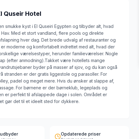
l Quseir Hotel
n smukke kyst i El Quseiri Egypten og tilbyder alt, hvad
Hav. Med et stort vandland, flere pools og direkte
fslapning hver dag. Det brede udvalg af restauranter og
er moderne og komfortabelt indrettet med alt, hvad der
 forskellige værelsestyper, herunder familieværelser. Nogle
cap (efter anmodning).Takket være hotellets mange
d vandrutsjebaner byder på masser af sjov, og du kan også
 stranden er der gratis liggestole og parasoller. For
olley, padel og meget mere. Hvis du ønsker at slappe af,
assage. For børnene er der børneklub, legeplads og
er perfekt til afslappede dage i solen. Området er
t gør det til et ideelt sted for dykkere.
 udbyder
Opdaterede priser