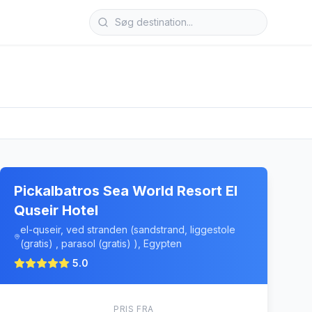
Pickalbatros Sea World Resort El
Quseir Hotel
el-quseir, ved stranden (sandstrand, liggestole
(gratis) , parasol (gratis) ), Egypten
5.0
PRIS FRA