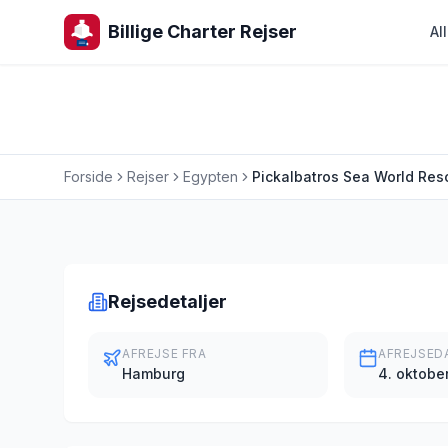
Billige Charter Rejser
Al
Forside
Rejser
Egypten
Pickalbatros Sea World Reso
Charterrejse
Rejsedetaljer
AFREJSE FRA
AFREJSED
Hamburg
4. oktobe