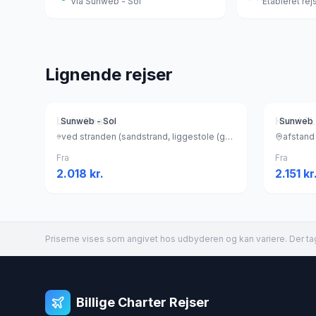
Via
Sunweb - Sol
Etableret re
Lignende rejser
Leda Beach
Hotel F
Sunweb - Sol
Sunweb 
ved stranden (sandstrand, liggestole (gratis) , parasol (gratis) ), Tyrkiet
Fra
Fra
2.018
kr.
2.151
kr
Priserne vises som angivet hos udbyderen og kan variere. Der tag
Billige Charter Rejser