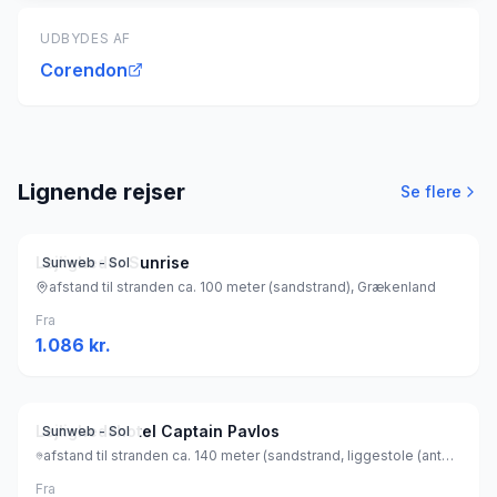
UDBYDES AF
Corendon
Lignende rejser
Se flere
Lejligheder Sunrise
Sunweb - Sol
afstand til stranden ca. 100 meter (sandstrand), Grækenland
Fra
1.086
kr.
Lejlighedshotel Captain Pavlos
Sunweb - Sol
afstand til stranden ca. 140 meter (sandstrand, liggestole (antal: 20) (gratis) , parasol (gratis) ), Grækenland
Fra