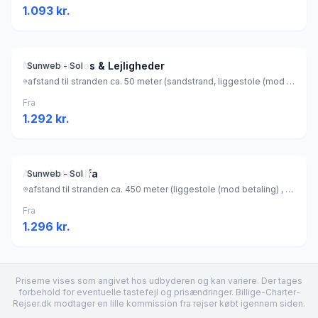
1.093
kr.
Melitti Studios & Lejligheder
Sunweb - Sol
afstand til stranden ca. 50 meter (sandstrand, liggestole (mod betaling) , parasol (mod betaling) ), Grækenland
Fra
1.292
kr.
Aparthotel Alfa
Sunweb - Sol
afstand til stranden ca. 450 meter (liggestole (mod betaling) , parasol (mod betaling) ), Grækenland
Fra
1.296
kr.
Priserne vises som angivet hos udbyderen og kan variere. Der tages
forbehold for eventuelle tastefejl og prisændringer. Billige-Charter-
Rejser.dk modtager en lille kommission fra rejser købt igennem siden.