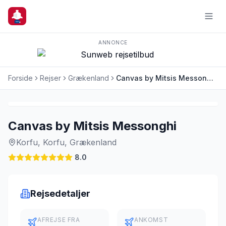
ANNONCE
Forside
Rejser
Grækenland
Canvas by Mitsis Messonghi
Charterrejse
Last Minute
Canvas by Mitsis Messonghi
Korfu, Korfu, Grækenland
8.0
Rejsedetaljer
AFREJSE FRA
ANKOMST