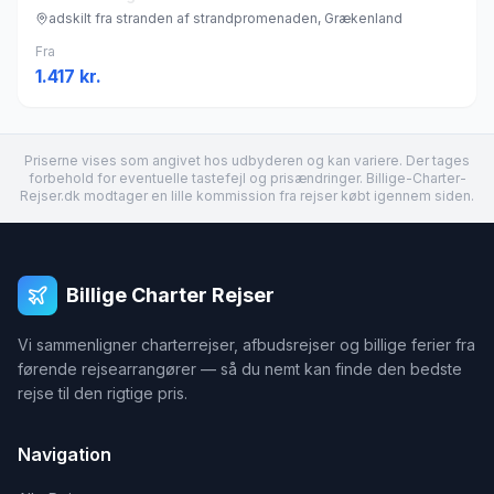
adskilt fra stranden af strandpromenaden, Grækenland
Fra
1.417
kr.
Priserne vises som angivet hos udbyderen og kan variere. Der tages
forbehold for eventuelle tastefejl og prisændringer. Billige-Charter-
Rejser.dk modtager en lille kommission fra rejser købt igennem siden.
Billige Charter Rejser
Vi sammenligner charterrejser, afbudsrejser og billige ferier fra
førende rejsearrangører — så du nemt kan finde den bedste
rejse til den rigtige pris.
Navigation