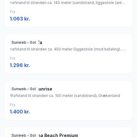
afstand til stranden ca. 140 meter (sandstrand, liggestole (antal: 20) (gratis) , parasol (gratis) ), Grækenland
Fra
1.063
kr.
Aparthotel Alfa
Sunweb - Sol
afstand til stranden ca. 450 meter (liggestole (mod betaling) , parasol (mod betaling) ), Grækenland
Fra
1.296
kr.
Lejligheder Sunrise
Sunweb - Sol
afstand til stranden ca. 100 meter (sandstrand), Grækenland
Fra
1.400
kr.
Studios Stegna Beach Premium
Sunweb - Sol