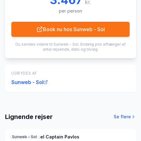
3.467
kr.
per person
Book nu hos
Sunweb - Sol
Du sendes videre til
Sunweb - Sol
. Endelig pris afhænger af
antal rejsende, dato og tilvalg.
UDBYDES AF
Sunweb - Sol
Lignende rejser
Se flere
Lejlighedshotel Captain Pavlos
Sunweb - Sol