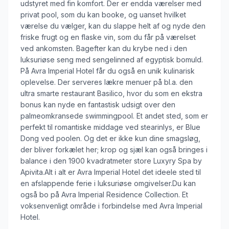
udstyret med fin komfort. Der er endda værelser med
privat pool, som du kan booke, og uanset hvilket
værelse du vælger, kan du slappe helt af og nyde den
friske frugt og en flaske vin, som du får på værelset
ved ankomsten. Bagefter kan du krybe ned i den
luksuriøse seng med sengelinned af egyptisk bomuld.
På Avra Imperial Hotel får du også en unik kulinarisk
oplevelse. Der serveres lækre menuer på bl.a. den
ultra smarte restaurant Basilico, hvor du som en ekstra
bonus kan nyde en fantastisk udsigt over den
palmeomkransede swimmingpool. Et andet sted, som er
perfekt til romantiske middage ved stearinlys, er Blue
Dong ved poolen. Og det er ikke kun dine smagsløg,
der bliver forkælet her; krop og sjæl kan også bringes i
balance i den 1900 kvadratmeter store Luxyry Spa by
Apivita.Alt i alt er Avra Imperial Hotel det ideele sted til
en afslappende ferie i luksuriøse omgivelser.Du kan
også bo på Avra Imperial Residence Collection. Et
voksenvenligt område i forbindelse med Avra Imperial
Hotel.