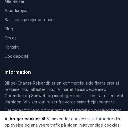
Alle Rejser
Afbudsrejser
Sammenlign rejsebureauer
Blog
Om os
Kontakt
Cookiepolitik
Information
Billige-Charter-Rejser.dk er en kommerciel side finansieret af
reklamelinks (affiliate-links). Vi har et samarbejde med
Corendon og Sunweb og modtager kommission fra rejser købt
via siden. Vi viser kun rejser fra vores samarbejdspartnere.
Der tages forbehold for eventuelle tastefejl og prisændringer.
Vi bruger cookies 🍪
Vi anvender cookies til at forbedre din
oplevelse og analysere trafik på siden. Nødvendige cookies