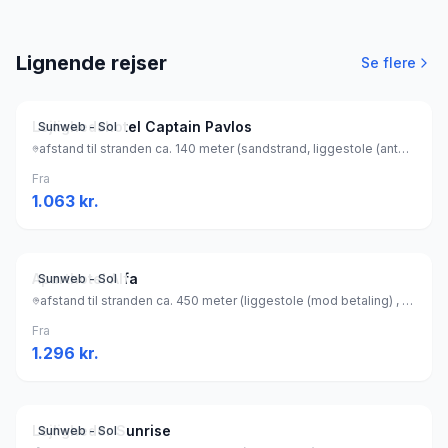
Lignende rejser
Se flere
Lejlighedshotel Captain Pavlos
Sunweb - Sol
afstand til stranden ca. 140 meter (sandstrand, liggestole (antal: 20) (gratis) , parasol (gratis) ), Grækenland
Fra
1.063
kr.
Aparthotel Alfa
Sunweb - Sol
afstand til stranden ca. 450 meter (liggestole (mod betaling) , parasol (mod betaling) ), Grækenland
Fra
1.296
kr.
Lejligheder Sunrise
Sunweb - Sol