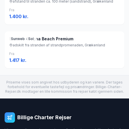
afstand til stranden ca. 100 meter (sandstrand), Grækenland
Fra
1.400
kr.
Studios Stegna Beach Premium
Sunweb - Sol
adskilt fra stranden af strandpromenaden, Grækenland
Fra
1.417
kr.
Priserne vises som angivet hos udbyderen og kan variere. Der tages
forbehold for eventuelle tastefejl og prisændringer. Billige-Charter-
Rejser.dk modtager en lille kommission fra rejser købt igennem siden.
Billige Charter Rejser