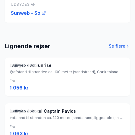
UDBYDES AF
Sunweb - Sol
Lignende rejser
Se flere
Lejligheder Sunrise
Sunweb - Sol
afstand til stranden ca. 100 meter (sandstrand), Grækenland
Fra
1.056
kr.
Lejlighedshotel Captain Pavlos
Sunweb - Sol
afstand til stranden ca. 140 meter (sandstrand, liggestole (antal: 20) (gratis) , parasol (gratis) ), Grækenland
Fra
1.063
kr.