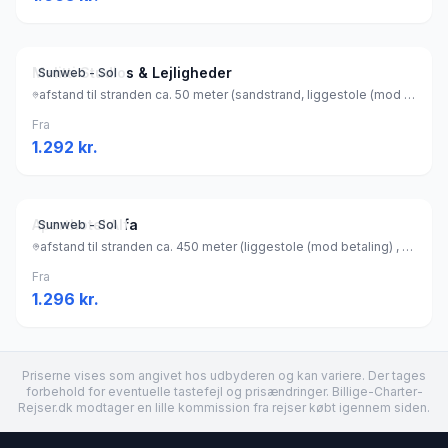
Melitti Studios & Lejligheder
Sunweb - Sol
afstand til stranden ca. 50 meter (sandstrand, liggestole (mod betaling) , parasol (mod betaling) ), Grækenland
Fra
1.292
kr.
Aparthotel Alfa
Sunweb - Sol
afstand til stranden ca. 450 meter (liggestole (mod betaling) , parasol (mod betaling) ), Grækenland
Fra
1.296
kr.
Priserne vises som angivet hos udbyderen og kan variere. Der tages
forbehold for eventuelle tastefejl og prisændringer. Billige-Charter-
Rejser.dk modtager en lille kommission fra rejser købt igennem siden.