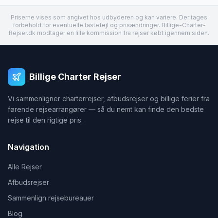
Priserne vises som angivet hos udbyderen og kan variere. Der tages
forbehold for eventuelle tastefejl og prisændringer. Billige-Charter-
Rejser.dk modtager en lille kommission fra rejser købt igennem siden.
Billige Charter Rejser
Vi sammenligner charterrejser, afbudsrejser og billige ferier fra
førende rejsearrangører — så du nemt kan finde den bedste
rejse til den rigtige pris.
Navigation
Alle Rejser
Afbudsrejser
Sammenlign rejsebureauer
Blog