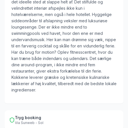
det ideelle sted at slappe helt af. Det stilfulde og
velindrettet interiør afspejles ikke kun i
hotelværelserne, men også i hele hotellet. Hyggelige
siddeområder til afslapning veksler med luksuriøse
loungesenge. Der er ikke mindre end to
swimmingpools ved havet, hvor den ene er med
undervandsmusik. Her kan man drømme sig væk, nippe
til en farverig cocktail og skåle for en vidunderlig ferie.
Har du brug for motion? Oplev fitnesscentret, hvor du
kan træne både indendørs og udendørs. Det særlige
dine around-program, i ikke mindre end fem
restauranter, giver ekstra forkælelse til din ferie.
Kokkene leverer græske og kretensiske kulinariske
lækkerier af høj kvalitet, tilberedt med de bedste lokale
ingredienser.
Tryg booking
Via
Sunweb - Sol