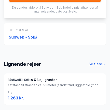
Du sendes videre til
Sunweb - Sol
. Endelig pris afhænger af
antal rejsende, dato og tilvalg.
UDBYDES AF
Sunweb - Sol
Lignende rejser
Se flere
Melitti Studios & Lejligheder
Sunweb - Sol
afstand til stranden ca. 50 meter (sandstrand, liggestole (mod betaling) , parasol (mod betaling) ), Grækenland
Fra
1.263
kr.