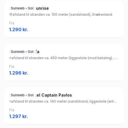
Lejligheder Sunrise
Sunweb - Sol
afstand til stranden ca. 100 meter (sandstrand), Grækenland
Fra
1.290
kr.
Aparthotel Alfa
Sunweb - Sol
afstand til stranden ca. 450 meter (liggestole (mod betaling) , parasol (mod betaling) ), Grækenland
Fra
1.296
kr.
Lejlighedshotel Captain Pavlos
Sunweb - Sol
afstand til stranden ca. 140 meter (sandstrand, liggestole (antal: 20) (gratis) , parasol (gratis) ), Grækenland
Fra
1.297
kr.