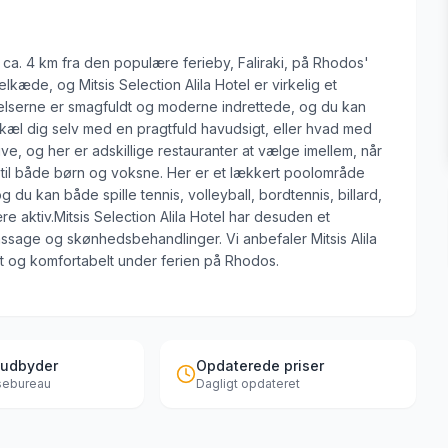
en, ca. 4 km fra den populære ferieby, Faliraki, på Rhodos'
lkæde, og Mitsis Selection Alila Hotel er virkelig et
ærelserne er smagfuldt og moderne indrettede, og du kan
kæl dig selv med en pragtfuld havudsigt, eller hvad med
e, og her er adskillige restauranter at vælge imellem, når
ter til både børn og voksne. Her er et lækkert poolområde
u kan både spille tennis, volleyball, bordtennis, billard,
re aktiv.Mitsis Selection Alila Hotel har desuden et
sage og skønhedsbehandlinger. Vi anbefaler Mitsis Alila
øst og komfortabelt under ferien på Rhodos.
 udbyder
Opdaterede priser
jsebureau
Dagligt opdateret