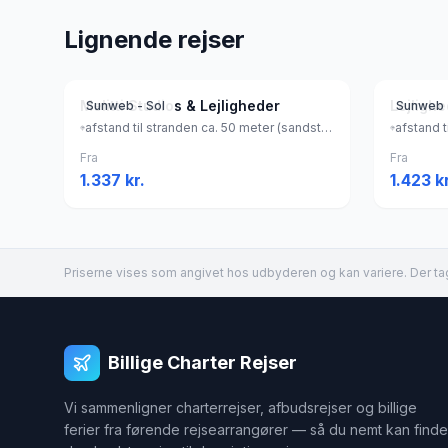
Lignende rejser
Melitti Studios & Lejligheder
Lejligh
Sunweb - Sol
Sunweb 
afstand til stranden ca. 50 meter (sandstrand, liggestole (mod betaling) , parasol (mod betaling) ), Grækenland
Fra
Fra
1.337
kr.
1.423
kr
Priserne vises som angivet hos udbyderen og kan variere. Der tag
Billige Charter Rejser
Vi sammenligner charterrejser, afbudsrejser og billige
ferier fra førende rejsearrangører — så du nemt kan finde