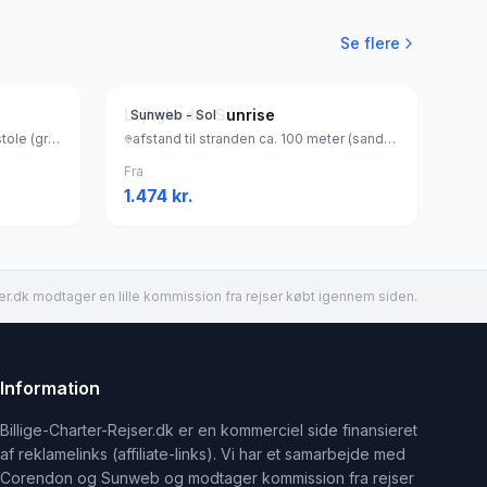
Se flere
Lejligheder Sunrise
Sunweb - Sol
ved stranden (stenstrand, liggestole (gratis) , parasol (gratis) ), Italien
afstand til stranden ca. 100 meter (sandstrand), Grækenland
Fra
1.474
kr.
er.dk modtager en lille kommission fra rejser købt igennem siden.
Information
Billige-Charter-Rejser.dk er en kommerciel side finansieret
af reklamelinks (affiliate-links). Vi har et samarbejde med
Corendon og Sunweb og modtager kommission fra rejser