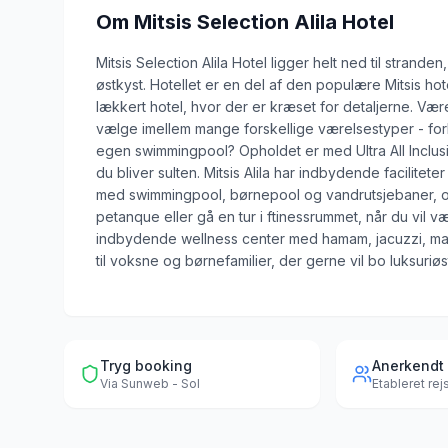
Om
Mitsis Selection Alila Hotel
Mitsis Selection Alila Hotel ligger helt ned til strand
østkyst. Hotellet er en del af den populære Mitsis hote
lækkert hotel, hvor der er kræset for detaljerne. V
vælge imellem mange forskellige værelsestyper - for
egen swimmingpool? Opholdet er med Ultra All Inclusiv
du bliver sulten. Mitsis Alila har indbydende facilite
med swimmingpool, børnepool og vandrutsjebaner, og d
petanque eller gå en tur i ftinessrummet, når du vil væ
indbydende wellness center med hamam, jacuzzi, mas
til voksne og børnefamilier, der gerne vil bo luksuri
Tryg booking
Anerkendt
Via
Sunweb - Sol
Etableret re