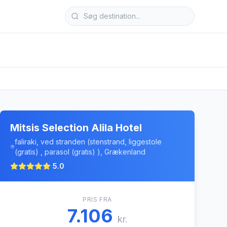
Mitsis Selection Alila Hotel
faliraki, ved stranden (stenstrand, liggestole
(gratis) , parasol (gratis) ), Grækenland
5.0
PRIS FRA
7.106
kr.