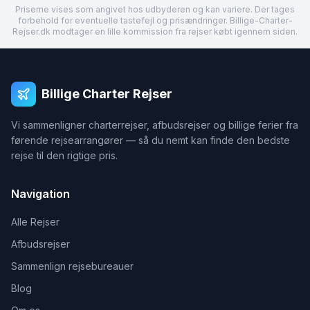
Priserne vises som angivet hos udbyderen og kan variere. Der tages
forbehold for eventuelle tastefejl og prisændringer. Billige-Charter-
Rejser.dk modtager en lille kommission fra rejser købt igennem siden.
Billige Charter Rejser
Vi sammenligner charterrejser, afbudsrejser og billige ferier fra
førende rejsearrangører — så du nemt kan finde den bedste
rejse til den rigtige pris.
Navigation
Alle Rejser
Afbudsrejser
Sammenlign rejsebureauer
Blog