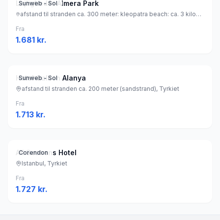
Lejligheder Almera Park
Sunweb - Sol
afstand til stranden ca. 300 meter: kleopatra beach: ca. 3 kilometer (sandstrand), Tyrkiet
Fra
1.681
kr.
Hotel Gallion Alanya
Sunweb - Sol
afstand til stranden ca. 200 meter (sandstrand), Tyrkiet
Fra
1.713
kr.
All Seasons Hotel
Corendon
Istanbul, Tyrkiet
Fra
1.727
kr.