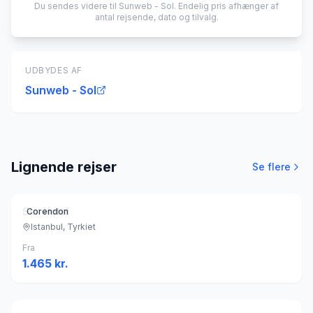
Du sendes videre til
Sunweb - Sol
. Endelig pris afhænger af
antal rejsende, dato og tilvalg.
UDBYDES AF
Sunweb - Sol
Lignende rejser
Se flere
Sim Hotel
Corendon
Istanbul, Tyrkiet
Fra
1.465
kr.