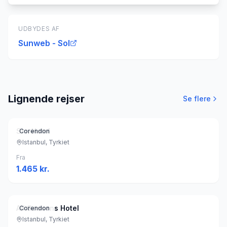
UDBYDES AF
Sunweb - Sol
Lignende rejser
Se flere
Sim Hotel
Corendon
Istanbul, Tyrkiet
Fra
1.465
kr.
All Seasons Hotel
Corendon
Istanbul, Tyrkiet