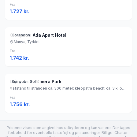
Fra
1.727
kr.
Cleopatra Ada Apart Hotel
Corendon
Alanya, Tyrkiet
Fra
1.742
kr.
Lejligheder Almera Park
Sunweb - Sol
afstand til stranden ca. 300 meter: kleopatra beach: ca. 3 kilometer (sandstrand), Tyrkiet
Fra
1.756
kr.
Priserne vises som angivet hos udbyderen og kan variere. Der tages
forbehold for eventuelle tastefejl og prisændringer. Billige-Charter-