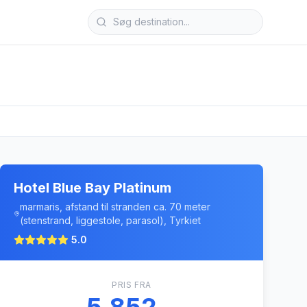
Hotel Blue Bay Platinum
marmaris, afstand til stranden ca. 70 meter
(stenstrand, liggestole, parasol), Tyrkiet
5.0
PRIS FRA