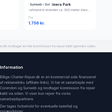
Lejligheder Almera Park
Sunweb - Sol
afstand til stranden ca. 300 meter: kleopatra beach: ca. 3 kilometer (sandstrand), Tyrkiet
Fra
1.756
kr.
er.dk modtager en lille kommission fra rejser købt igennem siden.
Information
Billige-Charter-Rejser.dk er en kommerciel side finansieret
af reklamelinks (affiliate-links). Vi har et samarbejde med
Corendon og Sunweb og modtager kommission fra rejser
købt via siden. Vi viser kun rejser fra vores
samarbejdspartnere.
Der tages forbehold for eventuelle tastefejl og
prisændringer.