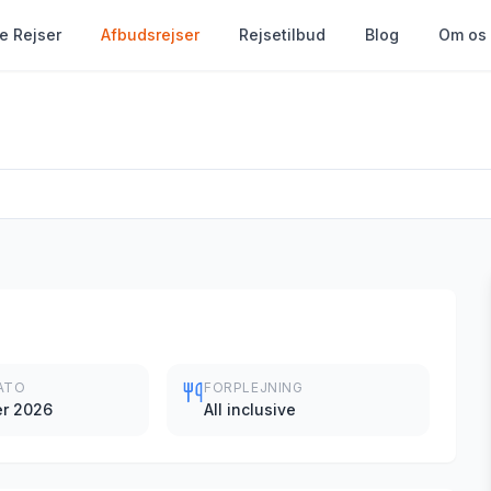
le Rejser
Afbudsrejser
Rejsetilbud
Blog
Om os
ATO
FORPLEJNING
er 2026
All inclusive