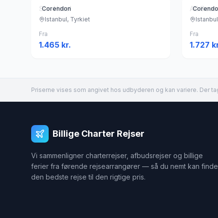
Sim Hotel
All Sea
Corendon
Corend
Istanbul, Tyrkiet
Istanbul
Fra
Fra
1.465
kr.
1.727
kr
Priserne vises som angivet hos udbyderen og kan variere. Der tag
Billige Charter Rejser
Vi sammenligner charterrejser, afbudsrejser og billige
ferier fra førende rejsearrangører — så du nemt kan finde
den bedste rejse til den rigtige pris.