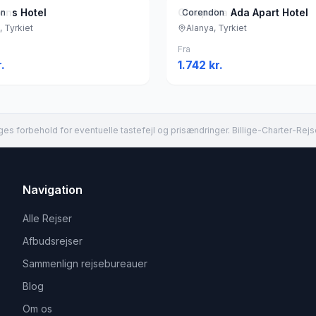
sons Hotel
Cleopatra Ada Apart Hotel
on
Corendon
, Tyrkiet
Alanya, Tyrkiet
Fra
.
1.742
kr.
es forbehold for eventuelle tastefejl og prisændringer. Billige-Charter-Rejs
Navigation
Alle Rejser
Afbudsrejser
Sammenlign rejsebureauer
Blog
Om os