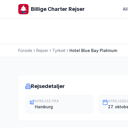
Billige Charter Rejser
Al
Forside
Rejser
Tyrkiet
Hotel Blue Bay Platinum
Charterrejse
Rejsedetaljer
AFREJSE FRA
AFREJSED
Hamburg
27. oktob