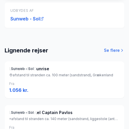
UDBYDES AF
Sunweb - Sol
Lignende rejser
Se flere
Lejligheder Sunrise
Sunweb - Sol
afstand til stranden ca. 100 meter (sandstrand), Grækenland
Fra
1.056
kr.
Lejlighedshotel Captain Pavlos
Sunweb - Sol
afstand til stranden ca. 140 meter (sandstrand, liggestole (antal: 20) (gratis) , parasol (gratis) ), Grækenland
Fra