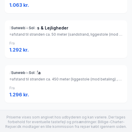
1.063
kr.
Melitti Studios & Lejligheder
Sunweb - Sol
afstand til stranden ca. 50 meter (sandstrand, liggestole (mod betaling) , parasol (mod betaling) ), Grækenland
Fra
1.292
kr.
Aparthotel Alfa
Sunweb - Sol
afstand til stranden ca. 450 meter (liggestole (mod betaling) , parasol (mod betaling) ), Grækenland
Fra
1.296
kr.
Priserne vises som angivet hos udbyderen og kan variere. Der tages
forbehold for eventuelle tastefejl og prisændringer. Billige-Charter-
Rejser.dk modtager en lille kommission fra rejser købt igennem siden.