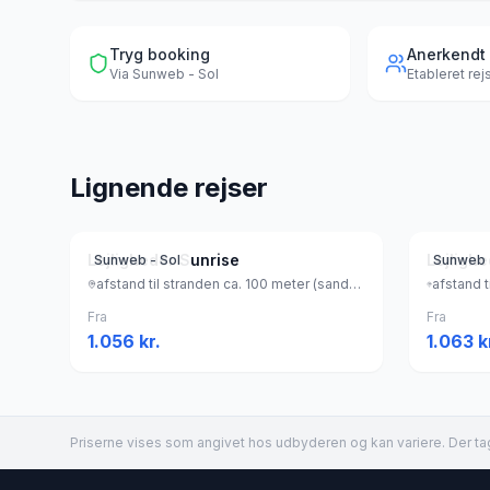
Tryg booking
Anerkendt
Via
Sunweb - Sol
Etableret re
Lignende rejser
Lejligheder Sunrise
Lejligh
Sunweb - Sol
Sunweb 
afstand til stranden ca. 100 meter (sandstrand), Grækenland
Fra
Fra
1.056
kr.
1.063
k
Priserne vises som angivet hos udbyderen og kan variere. Der tag