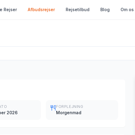
le Rejser
Afbudsrejser
Rejsetilbud
Blog
Om os
ATO
FORPLEJNING
ber 2026
Morgenmad