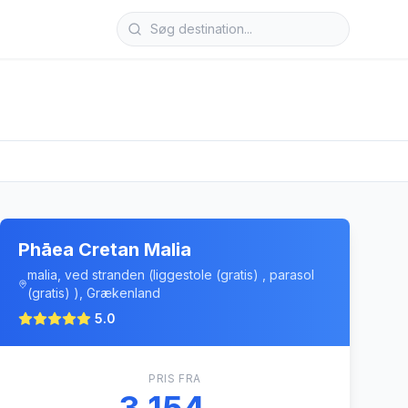
Phāea Cretan Malia
malia, ved stranden (liggestole (gratis) , parasol
(gratis) ), Grækenland
5.0
PRIS FRA