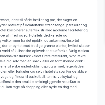
esort, ideelt til både familier og par, der søger en
byder hotellet på komfortable strandsenge, parasoller og
otel kombinerer autentisk stil med moderne faciliteter og
ppe af i fred og ro. Hotellets dedikerede og
g velkommen fra det øjeblik, du ankommer.Resortet
, der er pyntet med frodige grønne planter, hvilket skaber
et væld af kulinariske oplevelser at udforske. Vælg mellem
middelhavsrestaurant kaldet Creta restaurant, hvor lækre
æle dig selv med en snack eller en forfriskende drink i
nene vil elske underholdningsprogrammet, legepladsen
en eller forkæler dig selv i hotellets spa. For de aktive
yoga og fitness til basketball, tennis, volleyball og
udforske den smukke omkringliggende natur.Kun to
vor du kan tage på shopping eller nyde en dag med