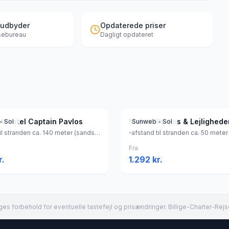
 udbyder
Opdaterede priser
jsebureau
Dagligt opdateret
edshotel Captain Pavlos
Melitti Studios & Lejlighede
- Sol
Sunweb - Sol
afstand til stranden ca. 140 meter (sandstrand, liggestole (antal: 20) (gratis) , parasol (gratis) ), Grækenland
Fra
r.
1.292
kr.
es forbehold for eventuelle tastefejl og prisændringer. Billige-Charter-Rejs