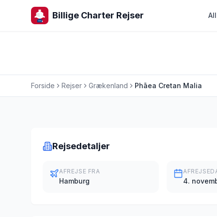
Billige Charter Rejser
Al
Forside
Rejser
Grækenland
Phāea Cretan Malia
Charterrejse
Rejsedetaljer
AFREJSE FRA
AFREJSED
Hamburg
4. novem