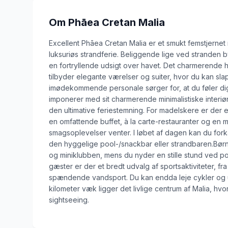
Om
Phāea Cretan Malia
Excellent Phāea Cretan Malia er et smukt femstjernet r
luksuriøs strandferie. Beliggende lige ved stranden 
en fortryllende udsigt over havet. Det charmerende h
tilbyder elegante værelser og suiter, hvor du kan sla
imødekommende personale sørger for, at du føler di
imponerer med sit charmerende minimalistiske interiør
den ultimative feriestemning. For madelskere er der 
en omfattende buffet, à la carte-restauranter og en 
smagsoplevelser venter. I løbet af dagen kan du fork
den hyggelige pool-/snackbar eller strandbaren.Bør
og miniklubben, mens du nyder en stille stund ved pool
gæster er der et bredt udvalg af sportsaktiviteter, fra 
spændende vandsport. Du kan endda leje cykler og 
kilometer væk ligger det livlige centrum af Malia, h
sightseeing.