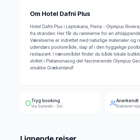
Om
Hotel Dafni Plus
Hotel Dafni Plus i Leptokaria, Pieria - Olympus Rivie
fra stranden. Her får du rammerne for en afslappend
Værelserne er indrettet med naturlige materialer og r
udendørs poolområde, slap af i den hyggelige poolbar
restaurant. I nærområdet finder du både lokale but
slottet i Platamonasog det fascinerende Olympus Geolog
smukke Grækenland!
Tryg booking
Anerkendt
Via
Sunweb - Sol
Etableret re
Lignende rejser