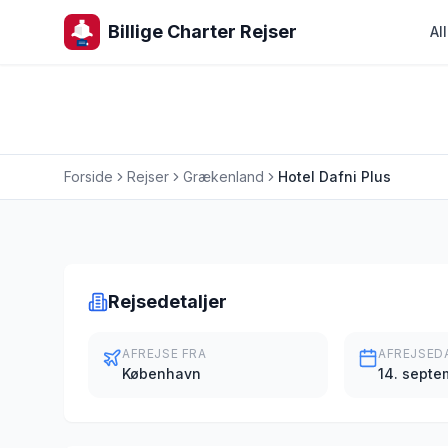
Billige Charter Rejser
Al
Forside
Rejser
Grækenland
Hotel Dafni Plus
Charterrejse
Rejsedetaljer
AFREJSE FRA
AFREJSED
København
14. septe