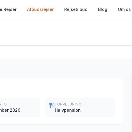
le Rejser
Afbudsrejser
Rejsetilbud
Blog
Om os
ATO
FORPLEJNING
mber 2026
Halvpension