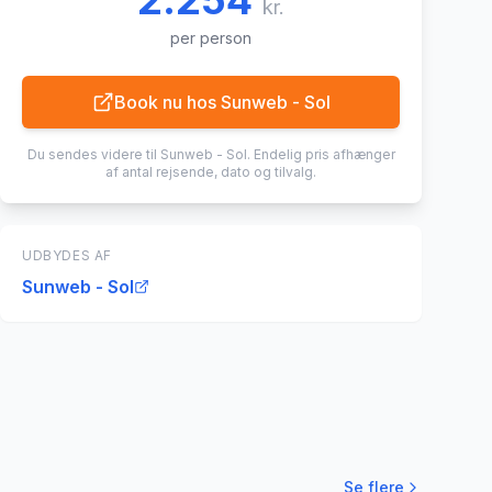
2.254
kr.
per person
Book nu hos
Sunweb - Sol
Du sendes videre til
Sunweb - Sol
. Endelig pris afhænger
af antal rejsende, dato og tilvalg.
UDBYDES AF
Sunweb - Sol
Se flere