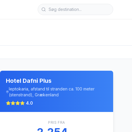
Hotel Dafni Plus
leptokaria, afstand til stranden ca. 100 meter
(stenstrand), Grækenland
4.0
PRIS FRA