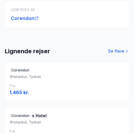
UDBYDES AF
Corendon
Lignende rejser
Se flere
Sim Hotel
Corendon
Istanbul, Tyrkiet
Fra
1.465
kr.
All Seasons Hotel
Corendon
Istanbul, Tyrkiet
Fra