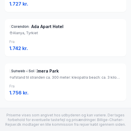
1.727
kr.
Cleopatra Ada Apart Hotel
Corendon
Alanya, Tyrkiet
Fra
1.742
kr.
Lejligheder Almera Park
Sunweb - Sol
afstand til stranden ca. 300 meter: kleopatra beach: ca. 3 kilometer (sandstrand), Tyrkiet
Fra
1.756
kr.
Priserne vises som angivet hos udbyderen og kan variere. Der tages
forbehold for eventuelle tastefejl og prisændringer. Billige-Charter-
Rejser.dk modtager en lille kommission fra rejser købt igennem siden.