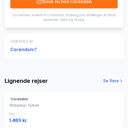
Book nu hos
Corendon
Du sendes videre til
Corendon
. Endelig pris afhænger af antal
rejsende, dato og tilvalg.
UDBYDES AF
Corendon
Lignende rejser
Se flere
Sim Hotel
Corendon
Istanbul, Tyrkiet
Fra
1.465
kr.