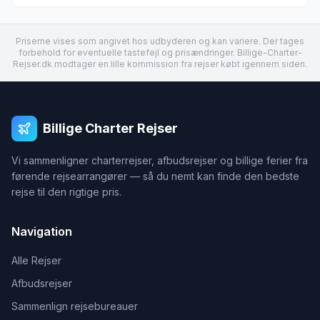
Priserne vises som angivet hos udbyderen og kan variere. Der tages
forbehold for eventuelle tastefejl og prisændringer. Billige-Charter-
Rejser.dk modtager en lille kommission fra rejser købt igennem siden.
Billige Charter Rejser
Vi sammenligner charterrejser, afbudsrejser og billige ferier fra
førende rejsearrangører — så du nemt kan finde den bedste
rejse til den rigtige pris.
Navigation
Alle Rejser
Afbudsrejser
Sammenlign rejsebureauer