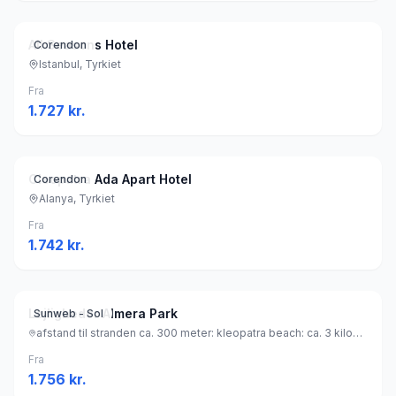
All Seasons Hotel
Corendon
Istanbul, Tyrkiet
Fra
1.727
kr.
Cleopatra Ada Apart Hotel
Corendon
Alanya, Tyrkiet
Fra
1.742
kr.
Lejligheder Almera Park
Sunweb - Sol
afstand til stranden ca. 300 meter: kleopatra beach: ca. 3 kilometer (sandstrand), Tyrkiet
Fra
1.756
kr.