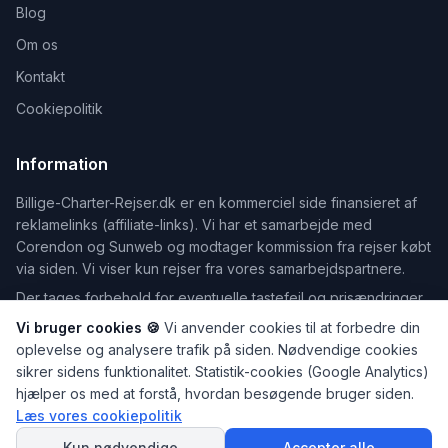
Blog
Om os
Kontakt
Cookiepolitik
Information
Billige-Charter-Rejser.dk er en kommerciel side finansieret af
reklamelinks (affiliate-links). Vi har et samarbejde med
Corendon og Sunweb og modtager kommission fra rejser købt
via siden. Vi viser kun rejser fra vores samarbejdspartnere.
Der tages forbehold for eventuelle tastefejl og prisændringer.
Vi bruger cookies 🍪
Vi anvender cookies til at forbedre din
oplevelse og analysere trafik på siden. Nødvendige cookies
sikrer sidens funktionalitet. Statistik-cookies (Google Analytics)
©
2026
Billige-Charter-Rejser.dk — Din guide til billige rejser
hjælper os med at forstå, hvordan besøgende bruger siden.
Dele af indholdet på dette website er udarbejdet med hjælp fra
Læs vores cookiepolitik
SPØRG
kunstig intelligens. Læs mere på vores
Om os
-side.
AI Rejseguiden
Kun nødvendige
Accepter alle