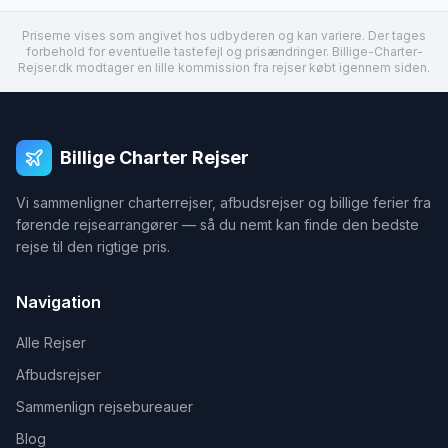
Priserne vises som angivet hos udbyderen og kan variere. Der tages
forbehold for eventuelle tastefejl og prisændringer. Billige-Charter-
Rejser.dk modtager en lille kommission fra rejser købt igennem siden.
Billige Charter Rejser
Vi sammenligner charterrejser, afbudsrejser og billige ferier fra
førende rejsearrangører — så du nemt kan finde den bedste
rejse til den rigtige pris.
Navigation
Alle Rejser
Afbudsrejser
Sammenlign rejsebureauer
Blog