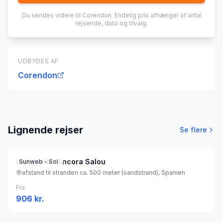
Du sendes videre til
Corendon
. Endelig pris afhænger af antal
rejsende, dato og tilvalg.
UDBYDES AF
Corendon
Lignende rejser
Se flere
Lejligheder Ancora Salou
Sunweb - Sol
afstand til stranden ca. 500 meter (sandstrand), Spanien
Fra
906
kr.