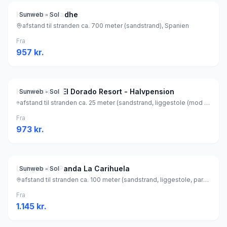
Hotel htop Jadhe
Sunweb - Sol
afstand til stranden ca. 700 meter (sandstrand), Spanien
Fra
957
kr.
Hotel Estival El Dorado Resort - Halvpension
Sunweb - Sol
afstand til stranden ca. 25 meter (sandstrand, liggestole (mod betaling) , parasol (mod betaling) ), Spanien
Fra
973
kr.
Lejligheder Panda La Carihuela
Sunweb - Sol
afstand til stranden ca. 100 meter (sandstrand, liggestole, parasol), Spanien
Fra
1.145
kr.