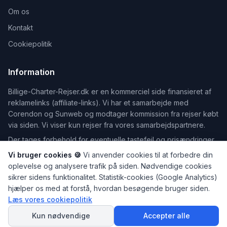
Om os
Kontakt
Cookiepolitik
Information
Billige-Charter-Rejser.dk er en kommerciel side finansieret af
reklamelinks (affiliate-links). Vi har et samarbejde med
Corendon og Sunweb og modtager kommission fra rejser købt
via siden. Vi viser kun rejser fra vores samarbejdspartnere.
Der tages forbehold for eventuelle tastefejl og prisændringer.
Vi bruger cookies 🍪
Vi anvender cookies til at forbedre din
oplevelse og analysere trafik på siden. Nødvendige cookies
sikrer sidens funktionalitet. Statistik-cookies (Google Analytics)
©
2026
Billige-Charter-Rejser.dk — Din guide til billige rejser
hjælper os med at forstå, hvordan besøgende bruger siden.
Dele af indholdet på dette website er udarbejdet med hjælp fra
Læs vores cookiepolitik
SPØRG
kunstig intelligens. Læs mere på vores
Om os
-side.
AI Rejseguiden
Kun nødvendige
Accepter alle