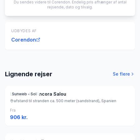
Du sendes videre til
Corendon
. Endelig pris afhænger af antal
rejsende, dato og tilvalg.
UDBYDES AF
Corendon
Lignende rejser
Se flere
Lejligheder Ancora Salou
Sunweb - Sol
afstand til stranden ca. 500 meter (sandstrand), Spanien
Fra
906
kr.