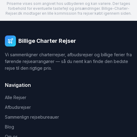
Priserne vises som angivet hos udbyderen og kan variere. Der tages
forbehold for eventuelle tastefejl og prisændringer. Billige-Charter-
Rejser.dk modtager en lille kommission fra rejser købt igennem siden.
Billige Charter Rejser
Vi sammenligner charterrejser, afbudsrejser og billige ferier fra
førende rejsearrangører — så du nemt kan finde den bedste
rejse til den rigtige pris.
Navigation
Alle Rejser
Afbudsrejser
Sammenlign rejsebureauer
Blog
Om os