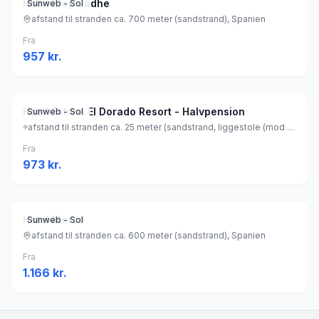
Hotel htop Jadhe
Sunweb - Sol
afstand til stranden ca. 700 meter (sandstrand), Spanien
Fra
957
kr.
Hotel Estival El Dorado Resort - Halvpension
Sunweb - Sol
afstand til stranden ca. 25 meter (sandstrand, liggestole (mod betaling) , parasol (mod betaling) ), Spanien
Fra
973
kr.
Hotel Mercè
Sunweb - Sol
afstand til stranden ca. 600 meter (sandstrand), Spanien
Fra
1.166
kr.