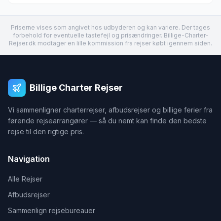
Priserne vises som angivet hos udbyderen og kan variere. Der tages
forbehold for eventuelle tastefejl og prisændringer. Billige-Charter-
Rejser.dk modtager en lille kommission fra rejser købt igennem siden.
Billige Charter Rejser
Vi sammenligner charterrejser, afbudsrejser og billige ferier fra
førende rejsearrangører — så du nemt kan finde den bedste
rejse til den rigtige pris.
Navigation
Alle Rejser
Afbudsrejser
Sammenlign rejsebureauer