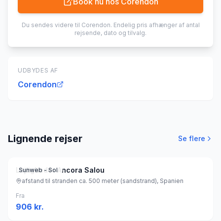
Book nu hos
Corendon
Du sendes videre til
Corendon
. Endelig pris afhænger af antal
rejsende, dato og tilvalg.
UDBYDES AF
Corendon
Lignende rejser
Se flere
Lejligheder Ancora Salou
Sunweb - Sol
afstand til stranden ca. 500 meter (sandstrand), Spanien
Fra
906
kr.