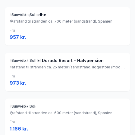
Hotel htop Jadhe
Sunweb - Sol
afstand til stranden ca. 700 meter (sandstrand), Spanien
Fra
957
kr.
Hotel Estival El Dorado Resort - Halvpension
Sunweb - Sol
afstand til stranden ca. 25 meter (sandstrand, liggestole (mod betaling) , parasol (mod betaling) ), Spanien
Fra
973
kr.
Hotel Mercè
Sunweb - Sol
afstand til stranden ca. 600 meter (sandstrand), Spanien
Fra
1.166
kr.