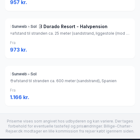
957
kr.
Hotel Estival El Dorado Resort - Halvpension
Sunweb - Sol
afstand til stranden ca. 25 meter (sandstrand, liggestole (mod betaling) , parasol (mod betaling) ), Spanien
Fra
973
kr.
Hotel Mercè
Sunweb - Sol
afstand til stranden ca. 600 meter (sandstrand), Spanien
Fra
1.166
kr.
Priserne vises som angivet hos udbyderen og kan variere. Der tages
forbehold for eventuelle tastefejl og prisændringer. Billige-Charter-
Rejser.dk modtager en lille kommission fra rejser købt igennem siden.