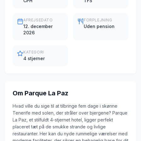
CPH
TFS
AFREJSEDATO
FORPLEJNING
12. december
Uden pension
2026
KATEGORI
4 stjerner
Om
Parque La Paz
Hvad ville du sige til at tilbringe fem dage i skønne
Tenerife med solen, der stråler over bjergene? Parque
La Paz, et stilfuldt 4-stjernet hotel, ligger perfekt
placeret tæt på de smukke strande og livlige
restauranter. Her kan du nyde rummelige værelser med
moderne faciliteter, der sikrer en behagelig base for dit