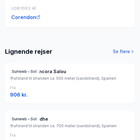
UDBYDES AF
Corendon
Lignende rejser
Se flere
Lejligheder Ancora Salou
Sunweb - Sol
afstand til stranden ca. 500 meter (sandstrand), Spanien
Fra
906
kr.
Hotel htop Jadhe
Sunweb - Sol
afstand til stranden ca. 700 meter (sandstrand), Spanien
Fra