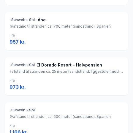
Hotel htop Jadhe
Sunweb - Sol
afstand til stranden ca. 700 meter (sandstrand), Spanien
Fra
957
kr.
Hotel Estival El Dorado Resort - Halvpension
Sunweb - Sol
afstand til stranden ca. 25 meter (sandstrand, liggestole (mod betaling) , parasol (mod betaling) ), Spanien
Fra
973
kr.
Hotel Mercè
Sunweb - Sol
afstand til stranden ca. 600 meter (sandstrand), Spanien
Fra
1.166
kr.