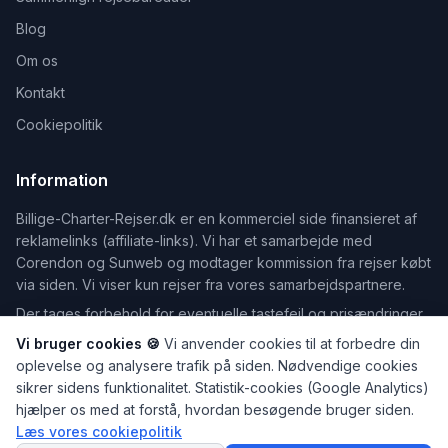
Blog
Om os
Kontakt
Cookiepolitik
Information
Billige-Charter-Rejser.dk er en kommerciel side finansieret af
reklamelinks (affiliate-links). Vi har et samarbejde med
Corendon og Sunweb og modtager kommission fra rejser købt
via siden. Vi viser kun rejser fra vores samarbejdspartnere.
Der tages forbehold for eventuelle tastefejl og prisændringer.
Vi bruger cookies 🍪
Vi anvender cookies til at forbedre din
oplevelse og analysere trafik på siden. Nødvendige cookies
sikrer sidens funktionalitet. Statistik-cookies (Google Analytics)
©
2026
Billige-Charter-Rejser.dk — Din guide til billige rejser
hjælper os med at forstå, hvordan besøgende bruger siden.
Dele af indholdet på dette website er udarbejdet med hjælp fra
Læs vores cookiepolitik
SPØRG
kunstig intelligens. Læs mere på vores
Om os
-side.