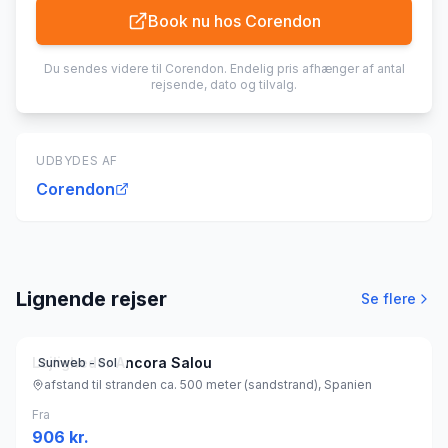
Book nu hos
Corendon
Du sendes videre til
Corendon
. Endelig pris afhænger af antal
rejsende, dato og tilvalg.
UDBYDES AF
Corendon
Lignende rejser
Se flere
Lejligheder Ancora Salou
Sunweb - Sol
afstand til stranden ca. 500 meter (sandstrand), Spanien
Fra
906
kr.