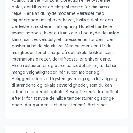
Atlantic Sunset Horizons Collection er et 5-stjernet
hotel, der tilbyder en elegant ramme for din næste
rejse. Her kan du nyde moderne værelser med
imponerende udsigt over havet, hvilket skaber den
perfekte atmosfære til afslapning. Hotellet har flere
swimmingpools, hvor du kan køle af og nyde det milde
klima, samt et veludstyret fitnesscenter for dem, der
ønsker at holde sig aktive. Med halvpension får du
muligheden for at smage på det lokale køkken samt
internationale retter, der tilfredsstiller enhver gane.
Flere restauranter og barer på stedet sikrer, at du har
mange valgmuligheder, når sulten melder sig.
Beliggenheden ved kysten giver dig også let adgang
til strandene og lokale seværdigheder, som du kan
udforske under dit ophold. Besøg Tenerife fra forår til
efterår for at nyde de milde temperaturer og solrige
dage, der gør øen til et ideelt feriemål året rundt.