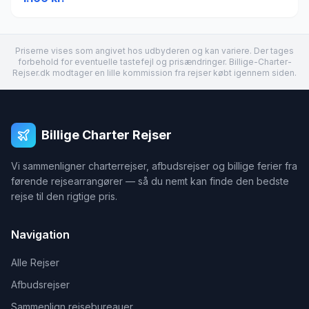
Priserne vises som angivet hos udbyderen og kan variere. Der tages
forbehold for eventuelle tastefejl og prisændringer. Billige-Charter-
Rejser.dk modtager en lille kommission fra rejser købt igennem siden.
Billige Charter Rejser
Vi sammenligner charterrejser, afbudsrejser og billige ferier fra
førende rejsearrangører — så du nemt kan finde den bedste
rejse til den rigtige pris.
Navigation
Alle Rejser
Afbudsrejser
Sammenlign rejsebureauer