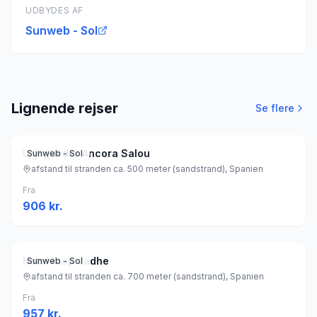
UDBYDES AF
Sunweb - Sol
Lignende rejser
Se flere
Lejligheder Ancora Salou
Sunweb - Sol
afstand til stranden ca. 500 meter (sandstrand), Spanien
Fra
906
kr.
Hotel htop Jadhe
Sunweb - Sol
afstand til stranden ca. 700 meter (sandstrand), Spanien
Fra
957
kr.