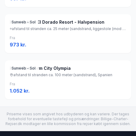
Hotel Estival El Dorado Resort - Halvpension
Sunweb - Sol
afstand til stranden ca. 25 meter (sandstrand, liggestole (mod betaling) , parasol (mod betaling) ), Spanien
Fra
973
kr.
Hotel Benidorm City Olympia
Sunweb - Sol
afstand til stranden ca. 100 meter (sandstrand), Spanien
Fra
1.052
kr.
Priserne vises som angivet hos udbyderen og kan variere. Der tages
forbehold for eventuelle tastefejl og prisændringer. Billige-Charter-
Rejser.dk modtager en lille kommission fra rejser købt igennem siden.