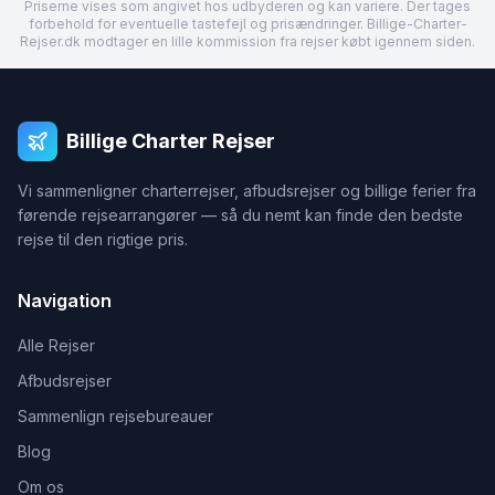
Priserne vises som angivet hos udbyderen og kan variere. Der tages
forbehold for eventuelle tastefejl og prisændringer. Billige-Charter-
Rejser.dk modtager en lille kommission fra rejser købt igennem siden.
Billige Charter Rejser
Vi sammenligner charterrejser, afbudsrejser og billige ferier fra
førende rejsearrangører — så du nemt kan finde den bedste
rejse til den rigtige pris.
Navigation
Alle Rejser
Afbudsrejser
Sammenlign rejsebureauer
Blog
Om os