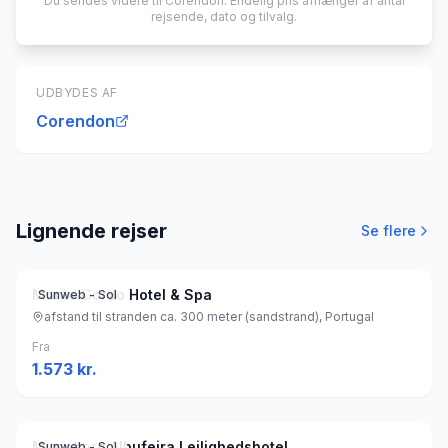
Du sendes videre til
Corendon
. Endelig pris afhænger af antal
rejsende, dato og tilvalg.
UDBYDES AF
Corendon
Lignende rejser
Se flere
Monte Gordo Hotel & Spa
Sunweb - Sol
afstand til stranden ca. 300 meter (sandstrand), Portugal
Fra
1.573
kr.
Mirachoro Albufeira Lejlighedshotel
Sunweb - Sol