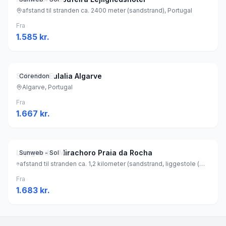
afstand til stranden ca. 2400 meter (sandstrand), Portugal
Fra
1.585
kr.
SMY Sta Eulalia Algarve
Corendon
Algarve, Portugal
Fra
1.667
kr.
Lejligheder Mirachoro Praia da Rocha
Sunweb - Sol
afstand til stranden ca. 1,2 kilometer (sandstrand, liggestole (mod betaling) , parasol (mod betaling) ), Portugal
Fra
1.683
kr.