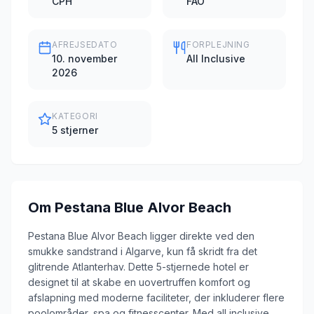
CPH
FAO
AFREJSEDATO
FORPLEJNING
10. november
All Inclusive
2026
KATEGORI
5 stjerner
Om
Pestana Blue Alvor Beach
Pestana Blue Alvor Beach ligger direkte ved den
smukke sandstrand i Algarve, kun få skridt fra det
glitrende Atlanterhav. Dette 5-stjernede hotel er
designet til at skabe en uovertruffen komfort og
afslapning med moderne faciliteter, der inkluderer flere
poolområder, spa og fitnesscenter. Med all inclusive