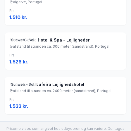
Algarve, Portugal
Fra
1.510
kr.
Monte Gordo Hotel & Spa - Lejligheder
Sunweb - Sol
afstand til stranden ca. 300 meter (sandstrand), Portugal
Fra
1.526
kr.
Mirachoro Albufeira Lejlighedshotel
Sunweb - Sol
afstand til stranden ca. 2400 meter (sandstrand), Portugal
Fra
1.533
kr.
Priserne vises som angivet hos udbyderen og kan variere. Der tages