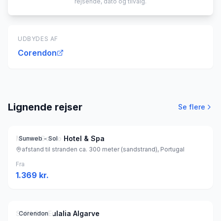
rejsende, dato og tilvalg.
UDBYDES AF
Corendon
Lignende rejser
Se flere
Monte Gordo Hotel & Spa
Sunweb - Sol
afstand til stranden ca. 300 meter (sandstrand), Portugal
Fra
1.369
kr.
SMY Sta Eulalia Algarve
Corendon