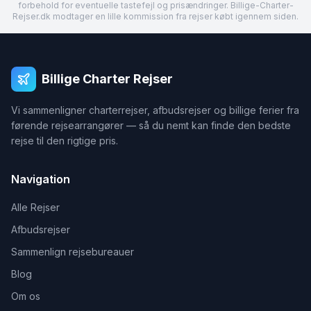
forbehold for eventuelle tastefejl og prisændringer. Billige-Charter-
Rejser.dk modtager en lille kommission fra rejser købt igennem siden.
Billige Charter Rejser
Vi sammenligner charterrejser, afbudsrejser og billige ferier fra
førende rejsearrangører — så du nemt kan finde den bedste
rejse til den rigtige pris.
Navigation
Alle Rejser
Afbudsrejser
Sammenlign rejsebureauer
Blog
Om os