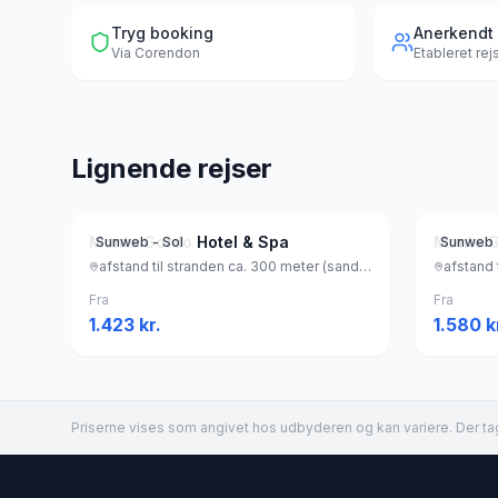
Tryg booking
Anerkendt
Via
Corendon
Etableret re
Lignende rejser
Monte Gordo Hotel & Spa
Sunweb - Sol
Sunweb 
afstand til stranden ca. 300 meter (sandstrand), Portugal
Fra
Fra
1.423
kr.
1.580
k
Priserne vises som angivet hos udbyderen og kan variere. Der tag