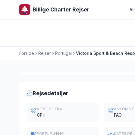
Billige Charter Rejser
Al
Forside
Rejser
Portugal
Victoria Sport & Beach Reso
Charterrejse
Rejsedetaljer
AFREJSE FRA
ANKOMST
CPH
FAO
FORPLEJNING
KATEGORI