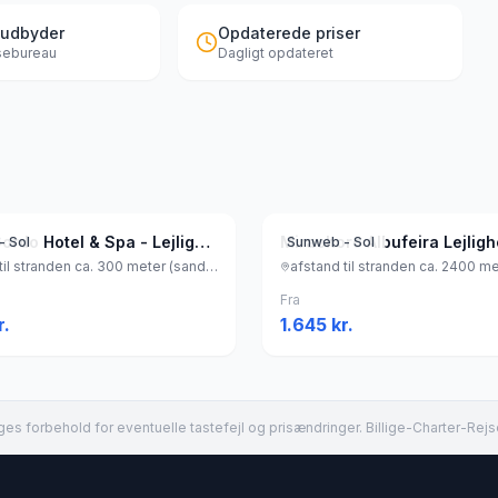
 udbyder
Opdaterede priser
jsebureau
Dagligt opdateret
Monte Gordo Hotel & Spa - Lejligheder
- Sol
Sunweb - Sol
afstand til stranden ca. 300 meter (sandstrand), Portugal
Fra
r.
1.645
kr.
es forbehold for eventuelle tastefejl og prisændringer. Billige-Charter-Rejs