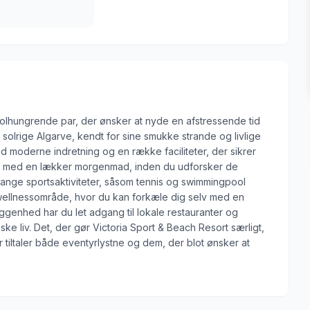
 solhungrende par, der ønsker at nyde en afstressende tid
 solrige Algarve, kendt for sine smukke strande og livlige
 moderne indretning og en række faciliteter, der sikrer
n med en lækker morgenmad, inden du udforsker de
 mange sportsaktiviteter, såsom tennis og swimmingpool
ets wellnessområde, hvor du kan forkæle dig selv med en
ggenhed har du let adgang til lokale restauranter og
ke liv. Det, der gør Victoria Sport & Beach Resort særligt,
 tiltaler både eventyrlystne og dem, der blot ønsker at