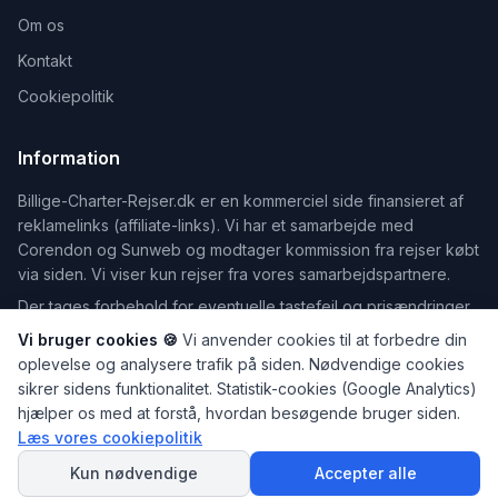
Om os
Kontakt
Cookiepolitik
Information
Billige-Charter-Rejser.dk er en kommerciel side finansieret af
reklamelinks (affiliate-links). Vi har et samarbejde med
Corendon og Sunweb og modtager kommission fra rejser købt
via siden. Vi viser kun rejser fra vores samarbejdspartnere.
Der tages forbehold for eventuelle tastefejl og prisændringer.
Vi bruger cookies 🍪
Vi anvender cookies til at forbedre din
oplevelse og analysere trafik på siden. Nødvendige cookies
sikrer sidens funktionalitet. Statistik-cookies (Google Analytics)
©
2026
Billige-Charter-Rejser.dk — Din guide til billige rejser
hjælper os med at forstå, hvordan besøgende bruger siden.
Dele af indholdet på dette website er udarbejdet med hjælp fra
Læs vores cookiepolitik
SPØRG
kunstig intelligens. Læs mere på vores
Om os
-side.
AI Rejseguiden
Kun nødvendige
Accepter alle