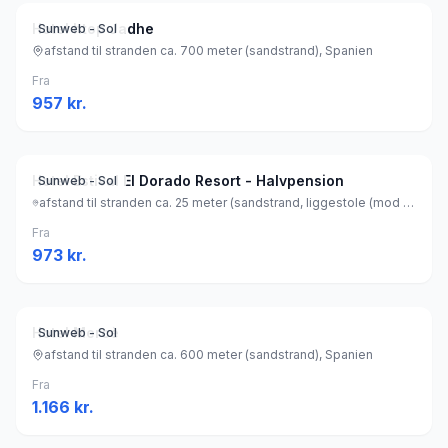
Hotel htop Jadhe
Sunweb - Sol
afstand til stranden ca. 700 meter (sandstrand), Spanien
Fra
957
kr.
Hotel Estival El Dorado Resort - Halvpension
Sunweb - Sol
afstand til stranden ca. 25 meter (sandstrand, liggestole (mod betaling) , parasol (mod betaling) ), Spanien
Fra
973
kr.
Hotel Mercè
Sunweb - Sol
afstand til stranden ca. 600 meter (sandstrand), Spanien
Fra
1.166
kr.