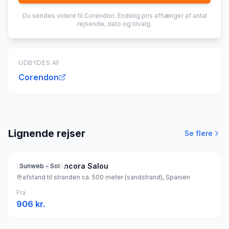
Du sendes videre til
Corendon
. Endelig pris afhænger af antal
rejsende, dato og tilvalg.
UDBYDES AF
Corendon
Lignende rejser
Se flere
Lejligheder Ancora Salou
Sunweb - Sol
afstand til stranden ca. 500 meter (sandstrand), Spanien
Fra
906
kr.