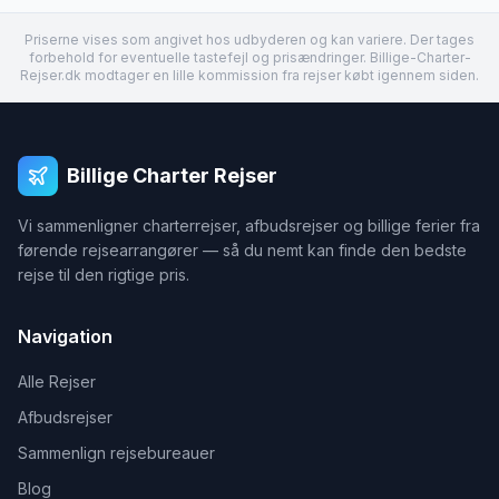
Priserne vises som angivet hos udbyderen og kan variere. Der tages
forbehold for eventuelle tastefejl og prisændringer. Billige-Charter-
Rejser.dk modtager en lille kommission fra rejser købt igennem siden.
Billige Charter Rejser
Vi sammenligner charterrejser, afbudsrejser og billige ferier fra
førende rejsearrangører — så du nemt kan finde den bedste
rejse til den rigtige pris.
Navigation
Alle Rejser
Afbudsrejser
Sammenlign rejsebureauer
Blog