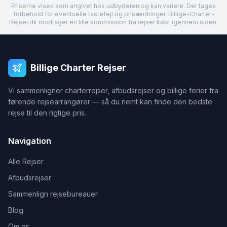
Priserne vises som angivet hos udbyderen og kan variere. Der tages
forbehold for eventuelle tastefejl og prisændringer. Billige-Charter-
Rejser.dk modtager en lille kommission fra rejser købt igennem siden.
Billige Charter Rejser
Vi sammenligner charterrejser, afbudsrejser og billige ferier fra
førende rejsearrangører — så du nemt kan finde den bedste
rejse til den rigtige pris.
Navigation
Alle Rejser
Afbudsrejser
Sammenlign rejsebureauer
Blog
Om os