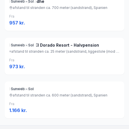
Hotel htop Jadhe
Sunweb - Sol
afstand til stranden ca. 700 meter (sandstrand), Spanien
Fra
957
kr.
Hotel Estival El Dorado Resort - Halvpension
Sunweb - Sol
afstand til stranden ca. 25 meter (sandstrand, liggestole (mod betaling) , parasol (mod betaling) ), Spanien
Fra
973
kr.
Hotel Mercè
Sunweb - Sol
afstand til stranden ca. 600 meter (sandstrand), Spanien
Fra
1.166
kr.