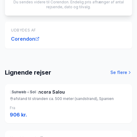
Du sendes videre til
Corendon
. Endelig pris afhænger af antal
rejsende, dato og tilvalg.
UDBYDES AF
Corendon
Lignende rejser
Se flere
Lejligheder Ancora Salou
Sunweb - Sol
afstand til stranden ca. 500 meter (sandstrand), Spanien
Fra
906
kr.