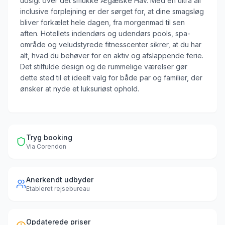
udsigt over det smukke Ægæiske Hav. Med en ultra all
inclusive forplejning er der sørget for, at dine smagsløg
bliver forkælet hele dagen, fra morgenmad til sen
aften. Hotellets indendørs og udendørs pools, spa-
område og veludstyrede fitnesscenter sikrer, at du har
alt, hvad du behøver for en aktiv og afslappende ferie.
Det stilfulde design og de rummelige værelser gør
dette sted til et ideelt valg for både par og familier, der
ønsker at nyde et luksuriøst ophold.
Tryg booking
Via
Corendon
Anerkendt udbyder
Etableret rejsebureau
Opdaterede priser