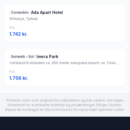
Cleopatra Ada Apart Hotel
Corendon
Alanya, Tyrkiet
Fra
1.742
kr.
Lejligheder Almera Park
Sunweb - Sol
afstand til stranden ca. 300 meter: kleopatra beach: ca. 3 kilometer (sandstrand), Tyrkiet
Fra
1.756
kr.
Priserne vises som angivet hos udbyderen og kan variere. Der tages
forbehold for eventuelle tastefejl og prisændringer. Billige-Charter-
Rejser.dk modtager en lille kommission fra rejser købt igennem siden.