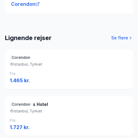
Corendon
Lignende rejser
Se flere
Sim Hotel
Corendon
Istanbul, Tyrkiet
Fra
1.465
kr.
All Seasons Hotel
Corendon
Istanbul, Tyrkiet
Fra
1.727
kr.